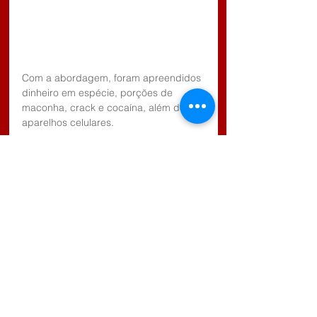
Com a abordagem, foram apreendidos 
dinheiro em espécie, porções de 
maconha, crack e cocaína, além de 
aparelhos celulares.
As substâncias foram submetidas à 
constatação preliminar, que indicou a 
presença de THC e cocaína. Os dois 
homens foram conduzidos à DISE, 
autuados em flagrante por tráfico de 
drogas e encaminhados ao sistema 
prisional.
A Polícia Civil representou pela 
conversão da prisão em preventiva, em 
razão da gravidade do crime e do 
risco de reiteração delitiva.