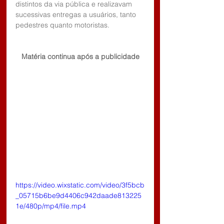
distintos da via pública e realizavam 
sucessivas entregas a usuários, tanto 
pedestres quanto motoristas.
Matéria continua após a publicidade
https://video.wixstatic.com/video/3f5bcb
_05715b6be9d4406c942daade813225
1e/480p/mp4/file.mp4