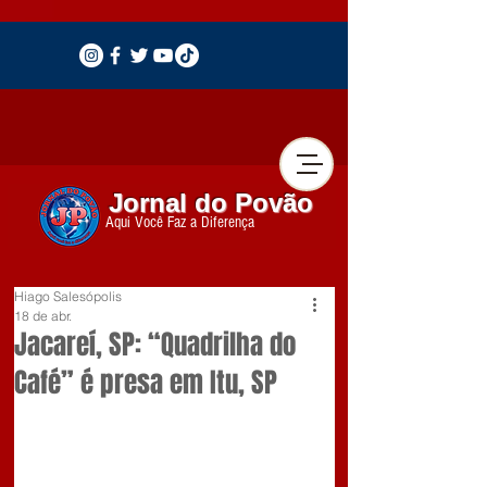
Jornal do Povão
Aqui Você Faz a Diferença
Hiago Salesópolis
18 de abr.
Jacareí, SP: “Quadrilha do
Café” é presa em Itu, SP