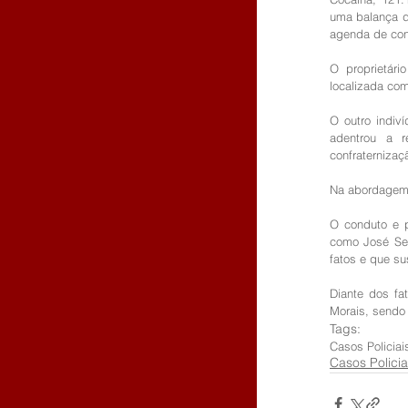
uma balança d
agenda de cont
O proprietár
localizada com
O outro indiví
adentrou a 
confraternizaç
Na abordagem 
O conduto e p
como José Seb
fatos e que su
Diante dos fa
Morais, sendo
Tags:
Casos Policiai
Casos Policia