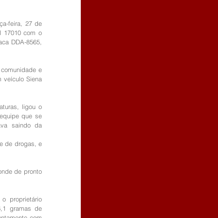
a-feira, 27 de 
 M 17010 com o 
aca DDA-8565, 
a comunidade e 
veículo Siena 
turas, ligou o 
equipe que se 
ava saindo da 
e de drogas, e 
onde de pronto 
 proprietário 
,1 gramas de 
untamente com 