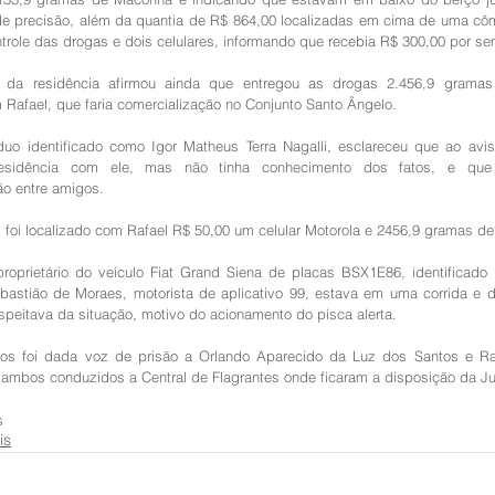
e precisão, além da quantia de R$ 864,00 localizadas em cima de uma c
role das drogas e dois celulares, informando que recebia R$ 300,00 por se
io da residência afirmou ainda que entregou as drogas 2.456,9 gramas
 Rafael, que faria comercialização no Conjunto Santo Ângelo.
duo identificado como Igor Matheus Terra Nagalli, esclareceu que ao avista
residência com ele, mas não tinha conhecimento dos fatos, e que
ão entre amigos. 
foi localizado com Rafael R$ 50,00 um celular Motorola e 2456,9 gramas d
roprietário do veículo Fiat Grand Siena de placas BSX1E86, identificado p
astião de Moraes, motorista de aplicativo 99, estava em uma corrida e d
speitava da situação, motivo do acionamento do pisca alerta.
tos foi dada voz de prisão a Orlando Aparecido da Luz dos Santos e Ra
 ambos conduzidos a Central de Flagrantes onde ficaram a disposição da Ju
s
is