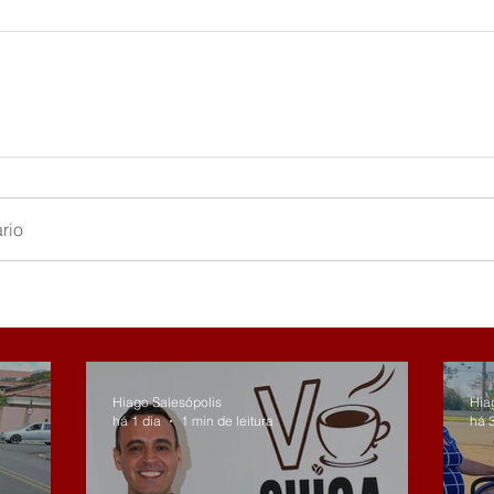
rio
Hiago Salesópolis
Hia
há 1 dia
1 min de leitura
há 