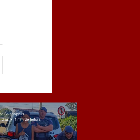
go Salesópolis
3 dias
1 min de leitura