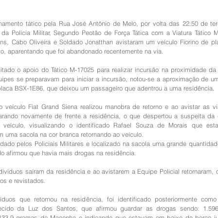
hamento tático pela Rua José Antônio de Melo, por volta das 22:50 de terç
 da Policia Militar, Segundo Peotão de Força Tática com a Viatura Tático
ins, Cabo Oliveira e Soldado Jonatthan avistaram um veículo Fiorino de pl
to, aparentando que foi abandonado recentemente na via. 
citado o apoio do Tático M-17025 para realizar incursão na proximidade d
ipes se preparavam para iniciar a incursão, notou-se a aproximação de um 
 placa BSX-1E86, que deixou um passageiro que adentrou a uma residência.
 veículo Fiat Grand Siena realizou manobra de retorno e ao avistar as via
parando novamente de frente a residência, o que despertou a suspeita da 
veículo, visualizando o identificado Rafael Souza de Morais que est
m uma sacola na cor branca retornando ao veículo.
rdado pelos Policiais Militares e localizado na sacola uma grande quantidad
o afirmou que havia mais drogas na residência.
divíduos saíram da residência e ao avistarem a Equipe Policial retornaram, 
s e revistados. 
duos que retornou na residência, foi identificado posteriormente como o
ecido da Luz dos Santos, que afirmou guardar as drogas sendo: 1.596
133,9 gramas de Maconha e indicando que estavam em baixo do berço j