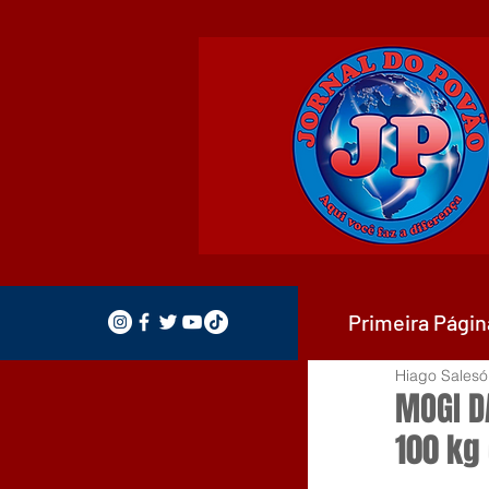
Primeira Págin
Hiago Salesó
MOGI D
100 kg