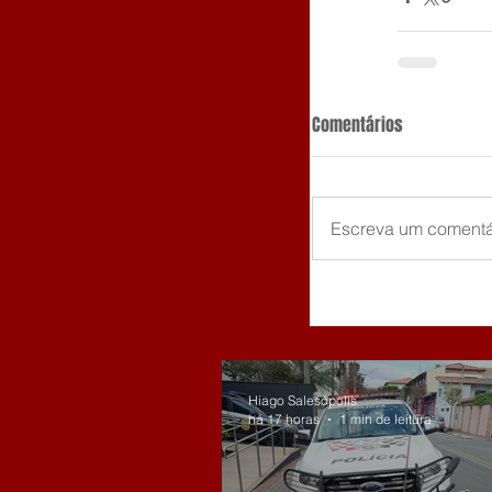
Comentários
Escreva um comentá
Hiago Salesópolis
há 17 horas
1 min de leitura