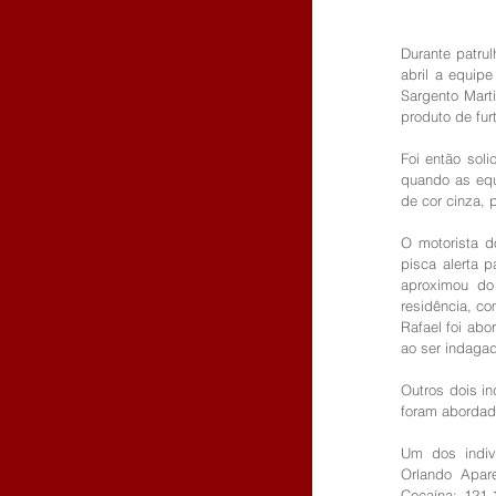
Durante patrul
abril a equipe
Sargento Mart
produto de fur
Foi então soli
quando as equ
de cor cinza,
O motorista do
pisca alerta 
aproximou do 
residência, co
Rafael foi abo
ao ser indagad
Outros dois in
foram abordado
Um dos indiví
Orlando Apar
Cocaína; 121.