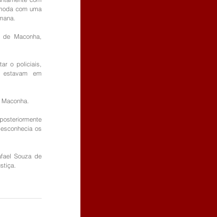
ômoda com uma 
mana. 
 de Maconha, 
r o policiais, 
 estavam em 
e Maconha. 
osteriormente 
esconhecia os 
fael Souza de 
stiça.