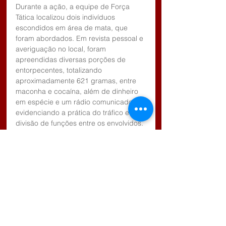
Durante a ação, a equipe de Força 
Tática localizou dois indivíduos 
escondidos em área de mata, que 
foram abordados. Em revista pessoal e 
averiguação no local, foram 
apreendidas diversas porções de 
entorpecentes, totalizando 
aproximadamente 621 gramas, entre 
maconha e cocaína, além de dinheiro 
em espécie e um rádio comunicador, 
evidenciando a prática do tráfico e a 
divisão de funções entre os envolvidos.
Os indivíduos confessaram 
participação no esquema criminoso, 
sendo um responsável por guardar os 
entorpecentes e o outro por atuar 
como olheiro, avisando sobre a 
aproximação de viaturas policiais.
Diante dos fatos, foi dada voz de 