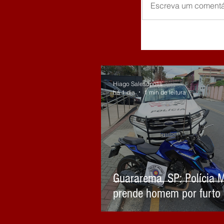
Escreva um comentá
Hiago Salesópolis
há 1 dia
1 min de leitura
Guararema, SP: Polícia Mi
prende homem por furto
motocicleta