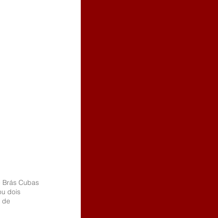
e Brás Cubas 
u dois 
 de 