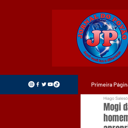
Primeira Págin
Hiago Salesó
Mogi da
homem 