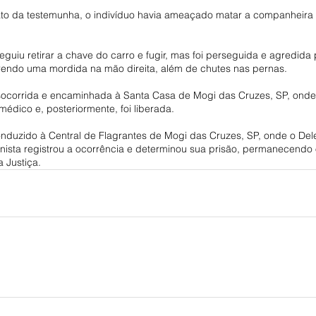
to da testemunha, o indivíduo havia ameaçado matar a companheir
eguiu retirar a chave do carro e fugir, mas foi perseguida e agredida 
frendo uma mordida na mão direita, além de chutes nas pernas.
 socorrida e encaminhada à Santa Casa de Mogi das Cruzes, SP, ond
édico e, posteriormente, foi liberada.
conduzido à Central de Flagrantes de Mogi das Cruzes, SP, onde o De
tonista registrou a ocorrência e determinou sua prisão, permanecend
 Justiça.