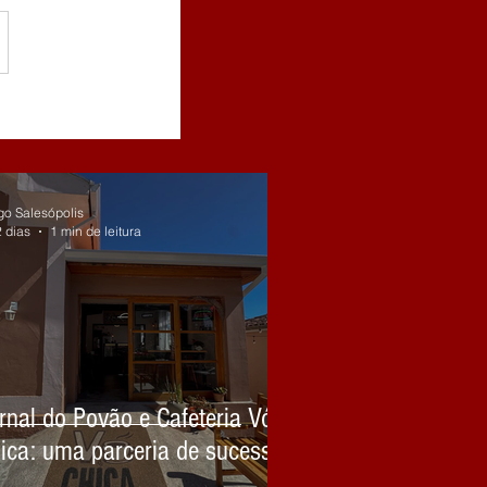
go Salesópolis
2 dias
1 min de leitura
rnal do Povão e Cafeteria Vó
ica: uma parceria de sucesso