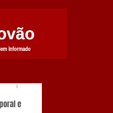
Povão
Bem Informado
poral e