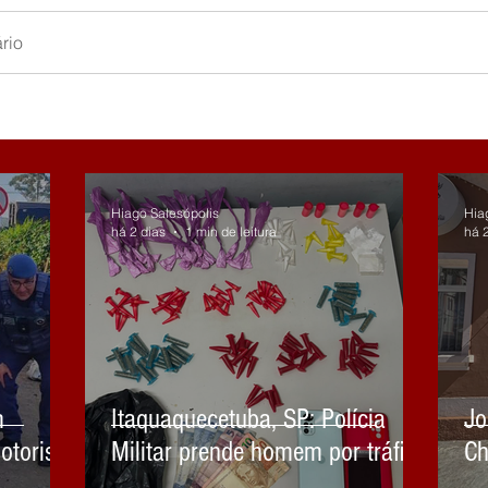
rio
Hiago Salesópolis
Hia
há 2 dias
1 min de leitura
há 
m
Itaquaquecetuba, SP: Polícia
Jo
otorista
Militar prende homem por tráfico
Ch
Mirim e
de drogas