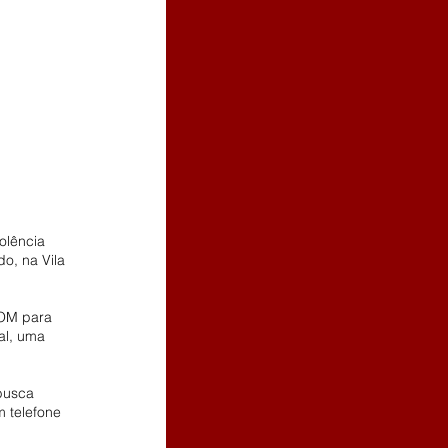
olência 
o, na Vila 
POM para 
al, uma 
busca 
 telefone 