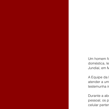
Um homem foi
doméstica, l
Jundiaí, em 
A Equipe da 
atender a uma
testemunha in
Durante a ab
pessoal, os p
celular perte