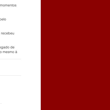
a momentos 
pelo 
e recebeu 
legado de 
o o mesmo à 