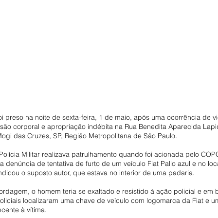
 preso na noite de sexta-feira, 1 de maio, após uma ocorrência de vi
esão corporal e apropriação indébita na Rua Benedita Aparecida Lapid
Mogi das Cruzes, SP, Região Metropolitana de São Paulo.
Polícia Militar realizava patrulhamento quando foi acionada pelo CO
 denúncia de tentativa de furto de um veículo Fiat Palio azul e no loc
dicou o suposto autor, que estava no interior de uma padaria.
ordagem, o homem teria se exaltado e resistido à ação policial e em 
oliciais localizaram uma chave de veículo com logomarca da Fiat e um
ncente à vítima.