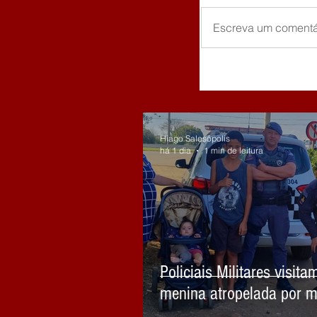
Escreva um comentá
Hiago Salesópolis
há 1 dia
1 min de leitura
Policiais Militares visita
menina atropelada por m
embriagado em Biritiba 