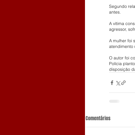
Segundo rela
antes.
A vítima cons
agressor, so
A mulher foi
atendimento m
O autor foi 
Polícia plan
disposição da
Comentários