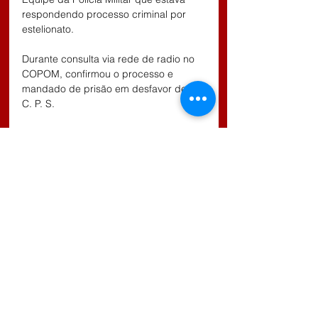
respondendo processo criminal por 
estelionato.
Durante consulta via rede de radio no 
COPOM, confirmou o processo e 
mandado de prisão em desfavor de J. 
C. P. S.
Diante dos fatos a mulher foi 
encaminhada até a Delegacia Central 
com o apoio do CGP Operações onde 
permaneceu a disposição da Justiça.
Comentários