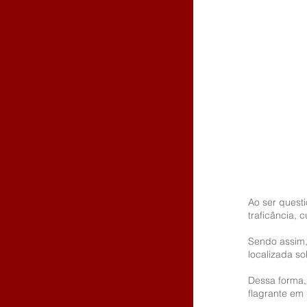
Ao ser questi
traficância, 
Sendo assim,
localizada s
Dessa forma, 
flagrante em 