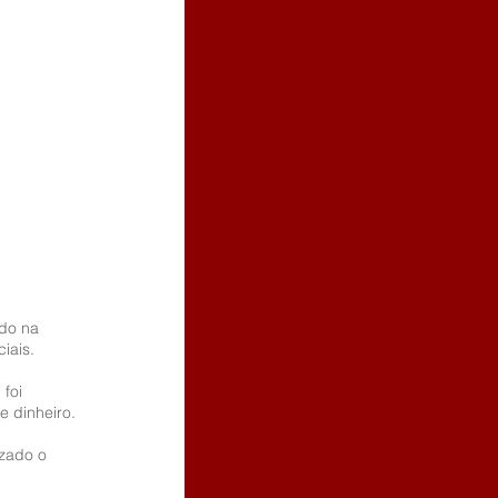
ido na 
iais.
foi 
e dinheiro.
izado o 