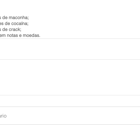
s de maconha;
es de cocaína;
s de crack;
s em notas e moedas.
rio