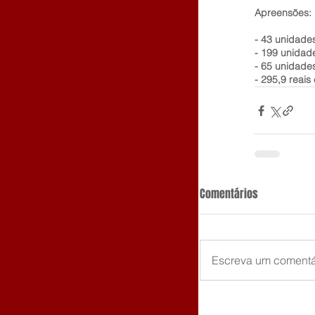
Apreensões:
- 43 unidade
- ⁠199 unidad
- ⁠65 unidade
- ⁠295,9 reai
Comentários
Escreva um comentá