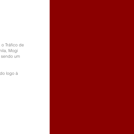
o Tráfico de 
ila, Mogi 
, sendo um 
do logo à 