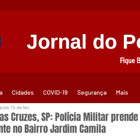
Jornal do 
Fique 
a
Cidades
COVID-19
Segurança
Mais
polis
15 de fev.
s Cruzes, SP: Polícia Militar prende
ante no Bairro Jardim Camila