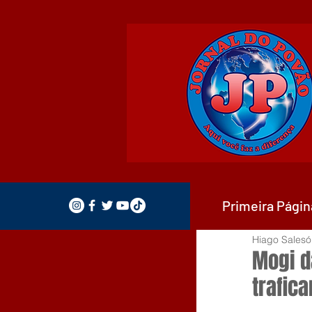
Primeira Págin
Hiago Salesó
Mogi da
trafic