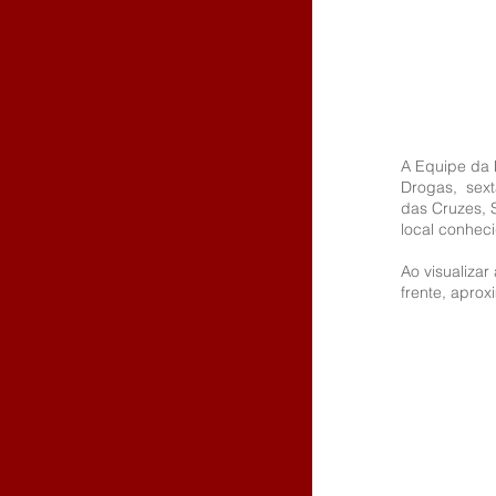
A Equipe da P
Drogas,  sext
das Cruzes, 
local conheci
Ao visualiza
frente, apro