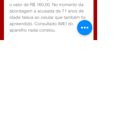
o valor de R$ 160,00. No momento da 
abordagem a acusada de 71 anos de 
idade falava ao celular que também foi 
apreendido. Consultado IMEI do 
aparelho nada constou.
Diante disso, foi conduzida à Central 
de flagrantes e após oitiva, a mesma 
foi recolhida à carceragem.
Comentários
Escreva um comentário