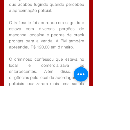
que acabou fugindo quando percebeu 
a aproximação policial.
O traficante foi abordado em seguida e 
estava com diversas porções de 
maconha, cocaína e pedras de crack 
prontas para a venda. A PM também 
apreendeu R$ 120,00 em dinheiro.
O criminoso confessou que estava no 
local e comercializava os 
entorpecentes. Além disso, em 
diligências pelo local da abordagem, os 
policiais localizaram mais uma sacola 
com o restante das drogas. Mais de 
600 porções foram apreendidas.
O homem foi encaminhado à Polícia 
Civil, em Caraguatatuba/SP, onde 
permaneceu à disposição da Justiça.