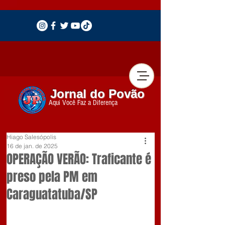
Jornal do Povão
Aqui Você Faz a Diferença
Hiago Salesópolis
16 de jan. de 2025
OPERAÇÃO VERÃO: Traficante é
preso pela PM em
Caraguatatuba/SP