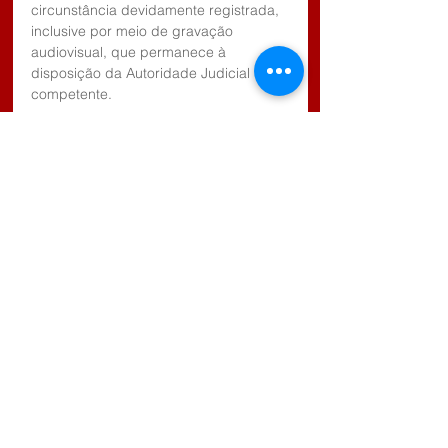
circunstância devidamente registrada, 
inclusive por meio de gravação 
audiovisual, que permanece à 
disposição da Autoridade Judicial 
competente.
Durante as buscas, no quarto utilizado 
por D. C. C., foi localizado e 
apreendido um aparelho celular, o qual 
foi devidamente lacrado e apreendido 
para fins investigativos.
Foram realizadas tentativas de contato 
com o defensor constituído indicado 
pelo capturado, contudo, sem êxito.
Diante dos fatos, a Autoridade Policial 
determinou o registro da ocorrência, a 
expedição dos ofícios de praxe e o 
recolhimento de D. C. C. ao Centro de 
Triagem anexo ao 1º Distrito Policial de 