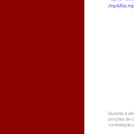
/mp4/file.m
Durante a ab
porções de c
constatação 