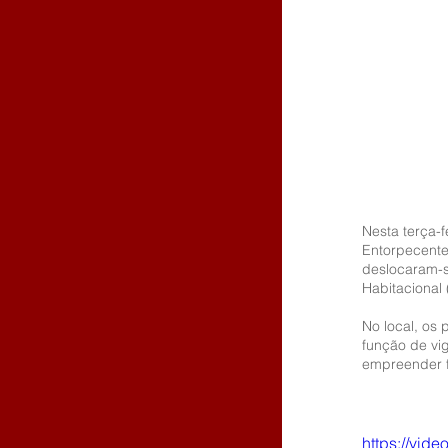
Nesta terça-f
Entorpecentes
deslocaram-s
Habitacional
No local, os 
função de vig
empreender 
https://vi