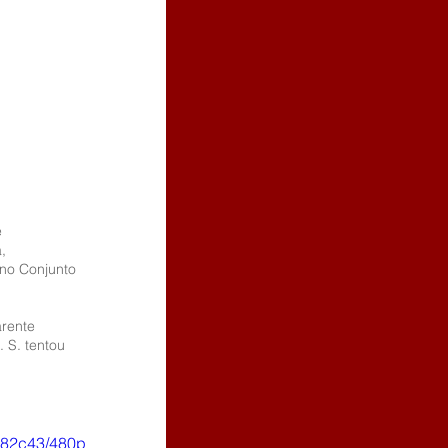
 
, 
no Conjunto 
arente 
 S. tentou 
582c43/480p