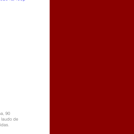
a, 90 
 laudo de 
idas.