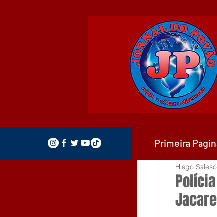
Primeira Págin
Hiago Salesó
Políci
Jacareí