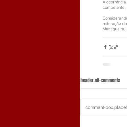
A ocorrência 
competente, q
Considerando
reiteração d
Mantiqueira, 
header.all-comments
comment-box.place