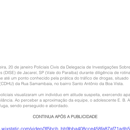
eira, 20 de janeiro Policiais Civis da Delegacia de Investigações Sobre
 (DISE) de Jacareí, SP (Vale do Paraíba) durante diligência de rotina
e até um ponto conhecido pela prática do tráfico de drogas, situado 
 (CDHU) da Rua Samambaia, no bairro Santo Antônio da Boa Vista.
policiais visualizaram um indivíduo em atitude suspeita, exercendo ap
ilância. Ao perceber a aproximação da equipe, o adolescente E. B. A.
fuga, sendo perseguido e abordado.
CONTINUA APÓS A PUBLICIDADE
deo.wixstatic.com/video/3f5bcb_bb9bba408cce458fa87af71adb