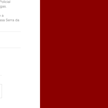
olicial 
ogas.
 a 
asa Serra da 