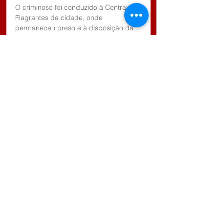
O criminoso foi conduzido à Central de 
Flagrantes da cidade, onde 
permaneceu preso e à disposição da 
Justiça. Os ítens foram restituídos ao 
dono.
Comentários
Escreva um comentário