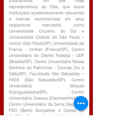
Educacional, um dos mais 
representativos do País, que reúne 
instituições academicamente relevantes 
e marcas reconhecidas em seus 
respectivos mercados, como 
Universidade Cruzeiro do Sul e 
Universidade Cidade de São Paulo – 
Unicid (São Paulo/SP), Universidade de 
Franca - Unifran (Franca/SP), Centro 
Universitário do Distrito Federal - UDF 
(Brasília/DF), Centro Universitário Nossa 
Senhora do Patrocínio - Ceunsp (Itu e 
Salto/SP), Faculdade São Sebastião – 
FASS (São Sebastião/SP), Centro 
Universitário Módulo 
(Caraguatatuba/SP), Centro 
Universitário Cesuca (Cachoeirinha/RS), 
Centro Universitário da Serra Gaúcha - 
FSG (Bento Gonçalves e Caxias do 
Sul/RS), Centro Universitário de João 
Pessoa – Unipê (João Pessoa/PB), 
Centro Universitário Braz Cubas (Mogi 