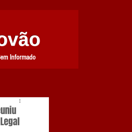
Povão
Bem Informado
euniu
 Legal