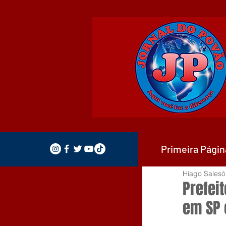
Primeira Págin
Hiago Salesó
Prefei
em SP 