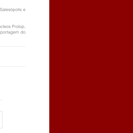
Salesópolis e 
leos Prolop, 
reportagem do 