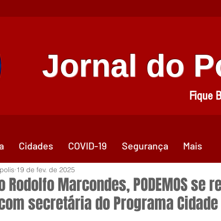
Jornal do 
Fique 
a
Cidades
COVID-19
Segurança
Mais
polis
19 de fev. de 2025
to Rodolfo Marcondes, PODEMOS se r
com secretária do Programa Cidade