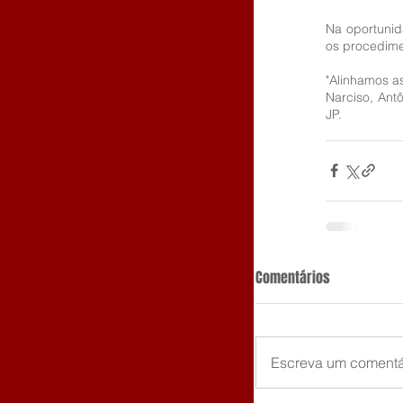
Na oportunida
os procedime
"Alinhamos a
Narciso, Antô
JP. 
Comentários
Escreva um comentá