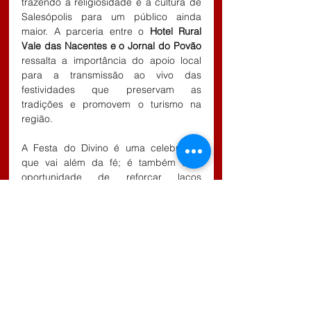
trazendo a religiosidade e a cultura de 
Salesópolis para um público ainda 
maior. A parceria entre o 
Hotel Rural 
Vale das Nacentes e o Jornal do Povão
ressalta a importância do apoio local 
para a transmissão ao vivo das 
festividades que preservam as 
tradições e promovem o turismo na 
região.
A Festa do Divino é uma celebração 
que vai além da fé; é também uma 
oportunidade de reforçar laços 
comunitários, celebrar a cultura local e 
fazer novas amizades. O sucesso da 
procissão de encerramento deste ano é 
um tributo à união e ao amor que 
permeiam a comunidade 
salesopolitana.
Com certeza, o legado dessa festa 
continuará a ser lembrado no coração 