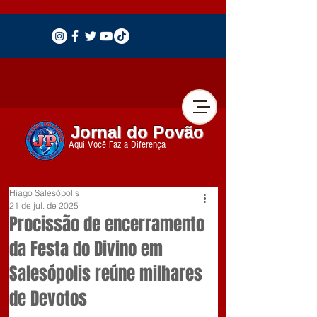
Jornal do Povão
Aqui Você Faz a Diferença
Hiago Salesópolis
21 de jul. de 2025
Procissão de encerramento
da Festa do Divino em
Salesópolis reúne milhares
de Devotos