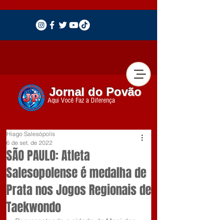
Jornal do Povão
Aqui Você Faz a Diferença
Hiago Salesópolis
6 de set. de 2022
SÃO PAULO: Atleta
Salesopolense é medalha de
Prata nos Jogos Regionais de
Taekwondo