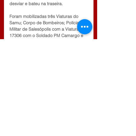
desviar e bateu na traseira.
Foram mobilizadas três Viaturas do 
Samu; Corpo de Bombeiros; Polícia 
Militar de Salesópolis com a Viatura M 
17306 com o Soldado PM Camargo e 
Soldado PM Tiago, além da Polícia 
Rodoviária que também estava no local 
do acidente monitorando o trânsito.
Comentários
Escreva um comentário