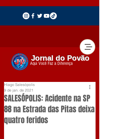
Jornal do Povão
Aqui Você Faz a Diferença
Hiago Salesópolis
9 de jan. de 2021
SALESÓPOLIS: Acidente na SP
88 na Estrada das Pitas deixa
quatro feridos