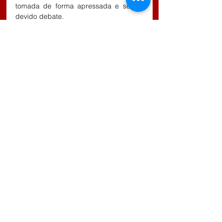
tomada de forma apressada e sem o 
devido debate.
O que está em jogo não é apenas um 
orçamento, mas a forma como o 
dinheiro público é tratado.
É fundamental que, antes de qualquer 
aprovação, haja explicações 
detalhadas, para que todos saibam 
como esse valor será utilizado e quais 
prioridades serão de fato atendidas.
Que todos reflitam sobre a importância 
de um controle rigoroso dos recursos 
públicos, pois isso diz respeito ao futuro 
de nossa cidade.
Como diz Boris Casoy “ISSO É 
UMA VERGONHA”.