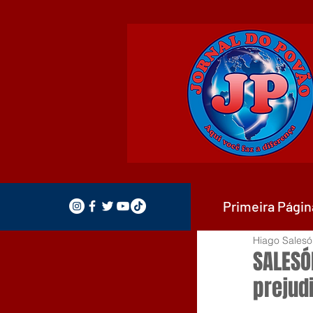
Primeira Págin
Hiago Salesó
SALESÓP
prejud