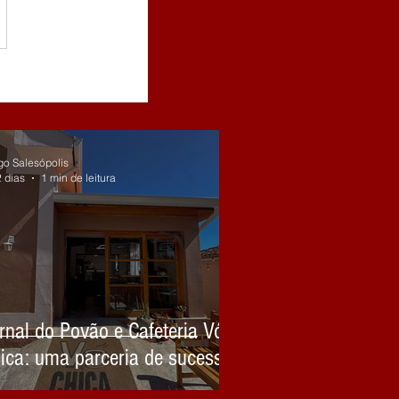
go Salesópolis
2 dias
1 min de leitura
rnal do Povão e Cafeteria Vó
ica: uma parceria de sucesso