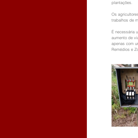
plantações.
Os agricultore
trabalhos de m
É necessária 
aumento de via
apenas com uma
Remédios e Zo