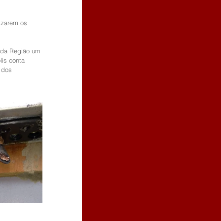
izarem os 
 da Região um 
is conta 
 dos 