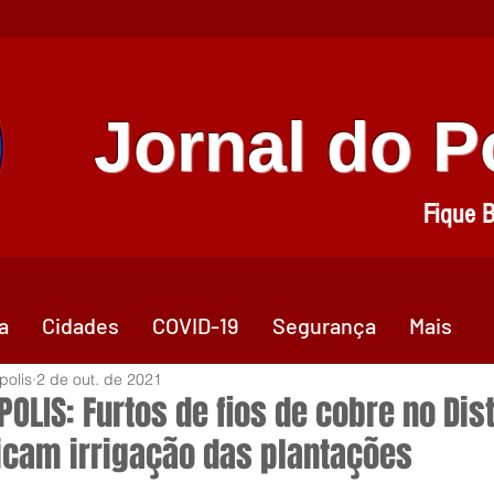
Jornal do 
Fique 
a
Cidades
COVID-19
Segurança
Mais
polis
2 de out. de 2021
OLIS: Furtos de fios de cobre no Dist
icam irrigação das plantações