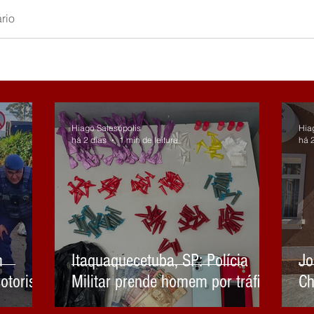
rio
Hiago Salesópolis
Hia
há 2 dias
1 min de leitura
há 
m
Itaquaquecetuba, SP: Polícia
Jo
otorista
Militar prende homem por tráfico
Ch
Mirim e
de drogas