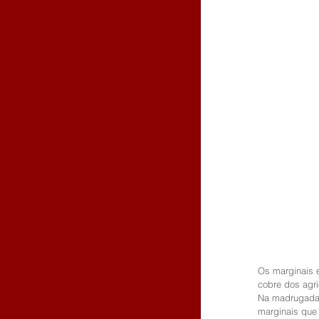
Os marginais 
cobre dos agri
Na madrugada 
marginais que 