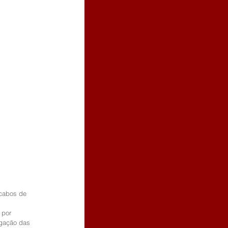
 cabos de 
 por 
igação das 