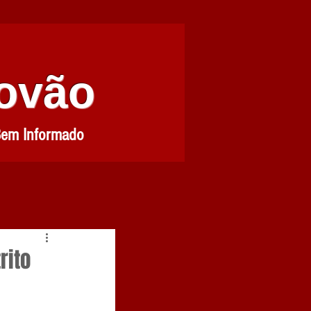
Povão
Bem Informado
rito