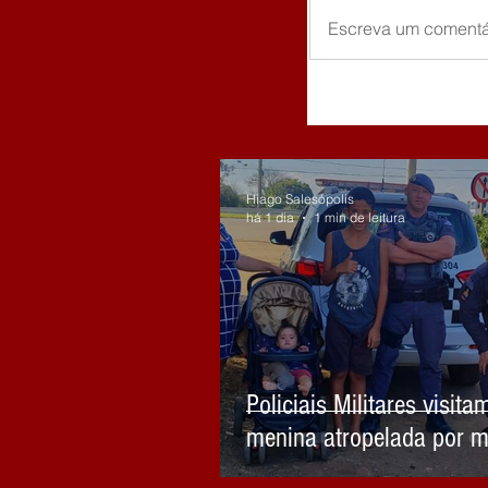
Escreva um comentá
Hiago Salesópolis
há 1 dia
1 min de leitura
Policiais Militares visita
menina atropelada por m
embriagado em Biritiba 