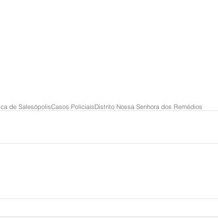
tica de Salesópolis
Casos Policiais
Distrito Nossa Senhora dos Remédios