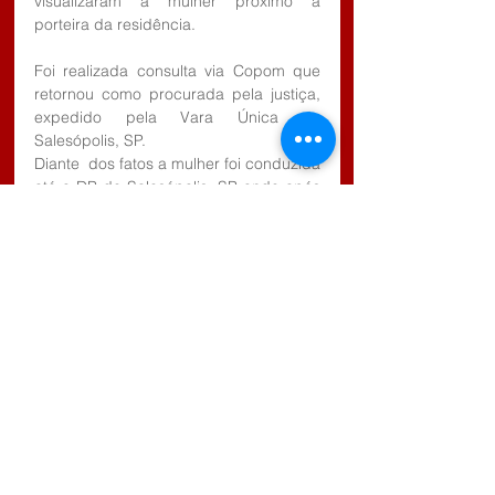
visualizaram a mulher próximo a 
porteira da residência.
Foi realizada consulta via Copom que 
retornou como procurada pela justiça, 
expedido pela Vara Única de 
Salesópolis, SP.
Diante  dos fatos a mulher foi conduzida 
até o DP de Salesópolis, SP onde após 
dar ciência  ao Delegado Dr. Ricardo 
Glória, a mesma permaneceu presa e à 
disposição da justiça.
Comentários