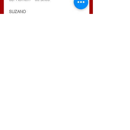
SUZANO
912. Homem – 69 anos
913. Homem – 100 anos
914. Homem – 62 anos
915. Mulher – 84 anos
916. Mulher – 40 anos
917. Homem – 96 anos
918. Homem – 66 anos
919. Homem – 81 anos 
Tags:
COVID-19
Comentários