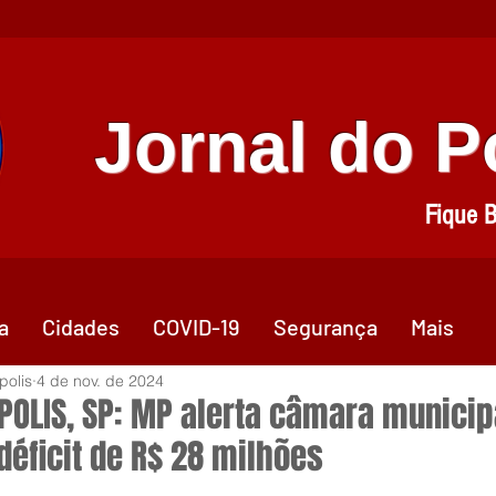
Jornal do 
Fique 
a
Cidades
COVID-19
Segurança
Mais
polis
4 de nov. de 2024
POLIS, SP: MP alerta câmara municip
déficit de R$ 28 milhões