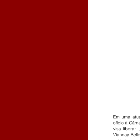
Em uma atuaç
ofício à Câma
visa liberar
Viannay Bello