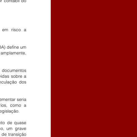
r contábil do 
 em risco a 
 amplamente, 
idas sobre a 
culação dos 
ios, como a 
egislação.
co, um grave 
de transição 