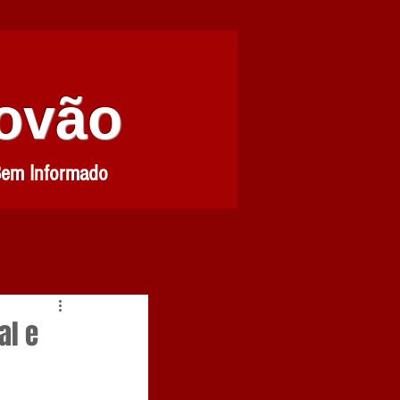
Povão
Bem Informado
al e