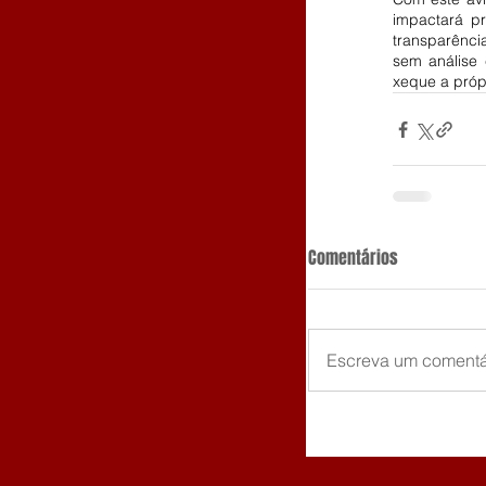
impactará pr
transparênci
sem análise 
xeque a própr
Comentários
Escreva um comentá