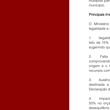
múltiplos par
município.
Principais I
O Ministéri
legalidade e 
1.	Ilegalidade na Extrapolação do Limite de 15%: A Lei Orçamentária Anual (LOA) define um 
teto de 15% 
sugerindo que
2.	Falta de Transparência na Origem dos Recursos: O PL carece de documentos 
comprovando 
origem e o 
recursos com
3.	Ausência de Documentação para Desapropriação: Uma parte do valor suplementar seria 
destinada a
Declaração de
4.	Impacto Crítico no Planejamento Orçamentário: Representando um aumento de quase 
50% no orçam
desequilíbri