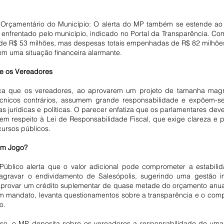
 enfrentado pelo município, indicado no Portal da Transparência. Co
de R$ 53 milhões, mas despesas totais empenhadas de R$ 82 milhões,
em uma situação financeira alarmante.
e os Vereadores
a que os vereadores, ao aprovarem um projeto de tamanha magn
cnicos contrários, assumem grande responsabilidade e expõem-se
 jurídicas e políticas. O parecer enfatiza que os parlamentares dev
 em respeito à Lei de Responsabilidade Fiscal, que exige clareza e pr
cursos públicos.
em Jogo?
 Público alerta que o valor adicional pode comprometer a estabilida
agravar o endividamento de Salesópolis, sugerindo uma gestão i
 aprovar um crédito suplementar de quase metade do orçamento anual
m mandato, levanta questionamentos sobre a transparência e o com
o.
so, o MP deposita sobre os vereadores a responsabilidade de uma