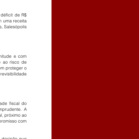
m uma receita 
 Salesópolis 
itude e com 
 ao risco de 
em proteger o 
evisibilidade 
de fiscal do 
mprudente. A 
, próximo ao 
promisso com 
 decisão que 