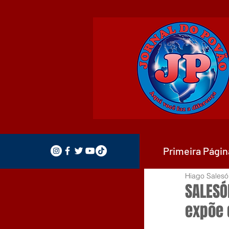
Primeira Págin
Hiago Salesó
SALESÓ
expõe 