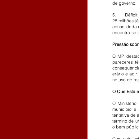
de governo.
5.	Déficit Orçamentário do Município: O alerta do MP também se estende ao déficit de R$ 
28 milhões já
consolidada 
encontra-se 
Pressão sobr
O MP destac
pareceres té
consequências
erário e agir
no uso de re
O Que Está 
O Ministério
município e 
tentativa de
término de u
o bem públic
Com este avi