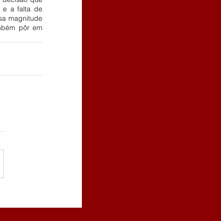
e a falta de 
sa magnitude 
ambém pôr em 