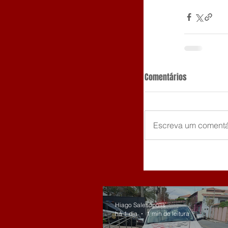
Comentários
Escreva um comentá
Hiago Salesópolis
há 1 dia
1 min de leitura