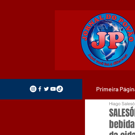
Primeira Págin
Hiago Salesó
SALESÓP
bebida