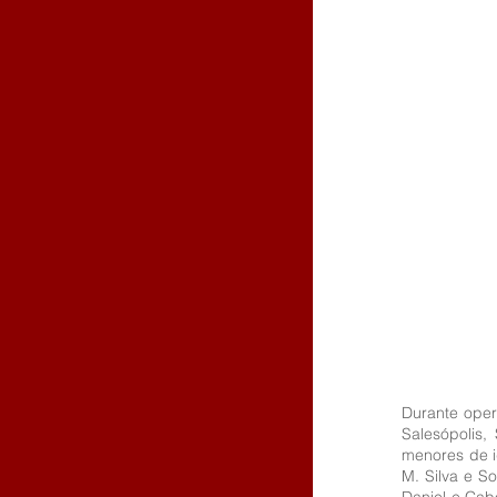
Durante oper
Salesópolis,
menores de i
M. Silva e S