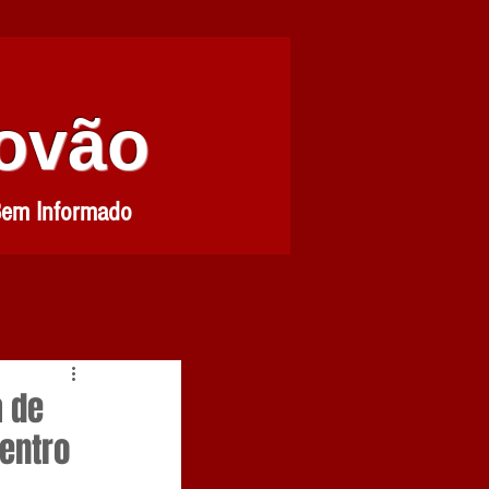
Povão
Bem Informado
a de
entro