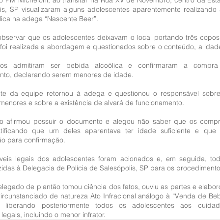
o PM Micheloni, ao transitar na Rua XV de Novembro, centro da Estânc
is, SP visualizaram alguns adolescentes aparentemente realizando
lica na adega “Nascente Beer”.
 observar que os adolescentes deixavam o local portando três copos 
 foi realizada a abordagem e questionados sobre o conteúdo, a idade 
os admitiram ser bebida alcoólica e confirmaram a compra n
nto, declarando serem menores de idade.
e da equipe retornou à adega e questionou o responsável sobre
menores e sobre a existência de alvará de funcionamento.
rio afirmou possuir o documento e alegou não saber que os compr
tificando que um deles aparentava ter idade suficiente e que n
o para confirmação.
eis legais dos adolescentes foram acionados e, em seguida, tod
idas à Delegacia de Polícia de Salesópolis, SP para os procedimento
elegado de plantão tomou ciência dos fatos, ouviu as partes e elabor
ircunstanciado de natureza Ato Infracional análogo à “Venda de Bebi
 liberando posteriormente todos os adolescentes aos cuida
legais, incluindo o menor infrator.