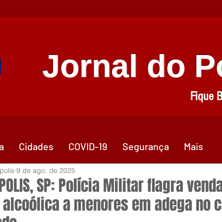
Jornal do 
Fique 
a
Cidades
COVID-19
Segurança
Mais
polis
9 de ago. de 2025
OLIS, SP: Polícia Militar flagra vend
 alcoólica a menores em adega no c