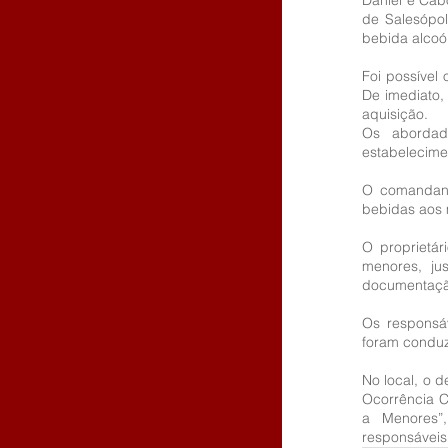
Daniel e Cab
de Salesópol
bebida alcoó
Foi possível
De imediato,
aquisição.
Os abordad
estabelecime
O comandant
bebidas aos 
O proprietá
menores, jus
documentaçã
Os responsáv
foram conduz
No local, o d
Ocorrência C
a Menores”,
responsáveis 