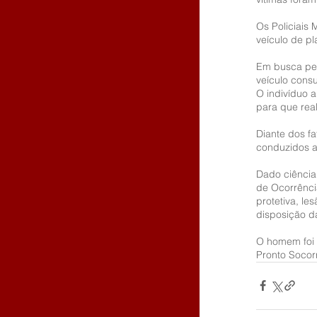
Os Policiais
veículo de p
Em busca pess
veículo cons
O indivíduo 
para que real
Diante dos fa
conduzidos a 
Dado ciência
de Ocorrênci
protetiva, l
disposição da
O homem foi 
Pronto Socor