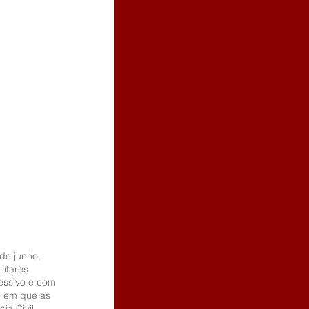
de junho, 
itares 
essivo e com 
o em que as 
ia Civil.