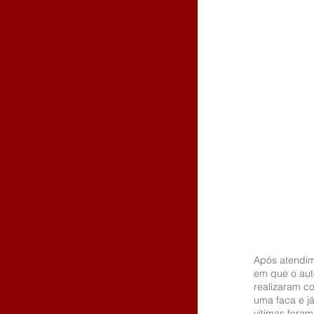
Após atendim
em que o auto
realizaram c
uma faca e j
vítimas foram