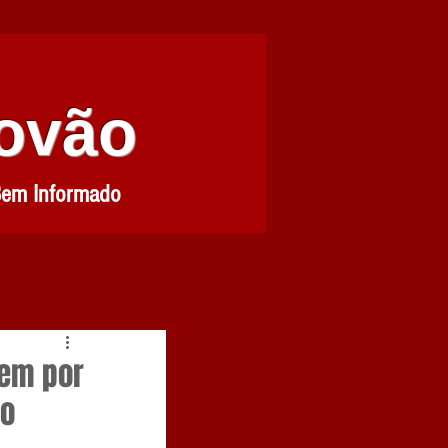
Povão
Bem Informado
mem por
ão