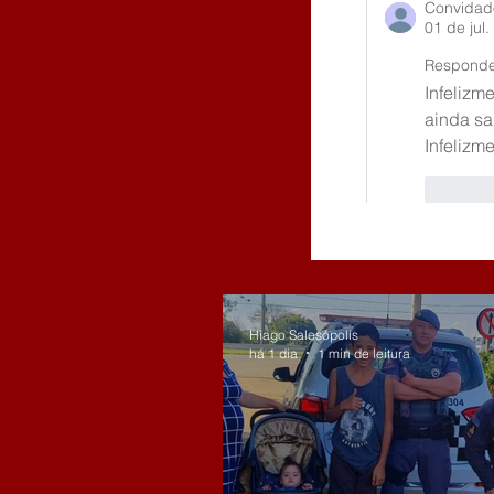
Convidad
01 de jul.
Respond
Infelizm
ainda sa
Infelizm
Curti
Hiago Salesópolis
há 1 dia
1 min de leitura