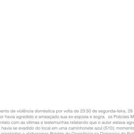
ento de violência doméstica por volta de 23:50 de segunda-feira, 29 
r havia agredido e ameaçado sua ex-esposa e sogra,  os Policiais Mil
ontato com as vítimas e testemunhas relatando que o autor estava agr
á havia se evadido do local em uma caminhonete azul (S10); moment
 orientadas a elaboramos Boletim de Ocorrência na Delegacia de Políc