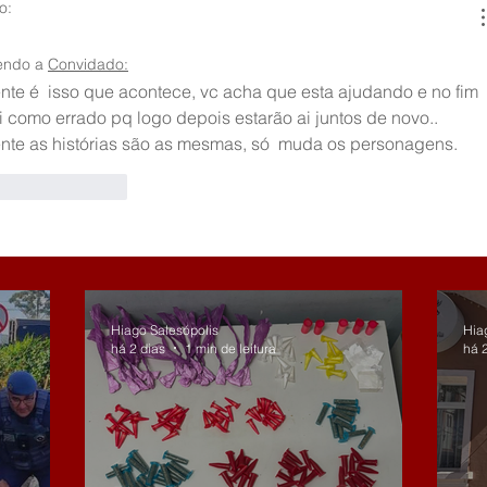
o:
endo a
Convidado:
ente é  isso que acontece, vc acha que esta ajudando e no fim 
i como errado pq logo depois estarão ai juntos de novo.. 
ente as histórias são as mesmas, só  muda os personagens. 
r
Responder
Hiago Salesópolis
Hia
há 2 dias
1 min de leitura
há 