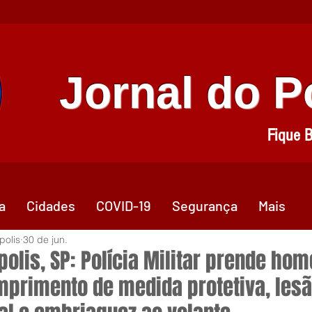
Jornal do 
Fique 
a
Cidades
COVID-19
Segurança
Mais
polis
30 de jun.
polis, SP: Polícia Militar prende ho
primento de medida protetiva, les