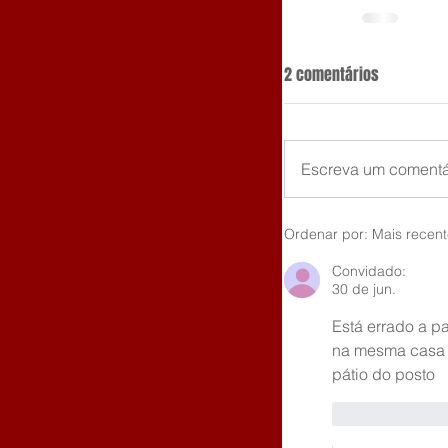
2 comentários
Escreva um comentá
Ordenar por:
Mais recen
Convidado:
30 de jun.
Está errado a p
na mesma casa e
pátio do posto 
Curtir