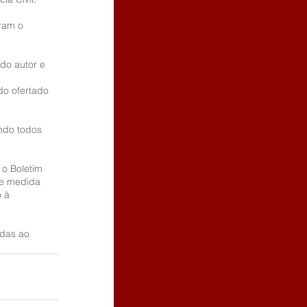
ram o 
do autor e 
do ofertado 
endo todos 
o Boletim 
de medida 
 à 
das ao 