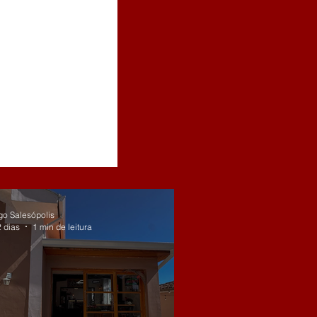
go Salesópolis
2 dias
1 min de leitura