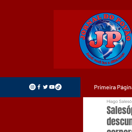
Primeira Págin
Hiago Salesó
Salesó
descum