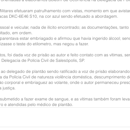
 Militares efetuaram patrulhamento com vistas, momento em que avista
lacas DKC-6E46 S10, na cor azul sendo efetuado a abordagem.
oal e veicular, nada de ilícito encontrado; as documentações, tanto 
ultado, em ordem.
aparentava estar embriagado e afirmou que havia ingerido álcool; sen
izasse o teste do etilometro, mas negou a fazer.
tos, foi dada voz de prisão ao autor e feito contato com as vítimas, s
Delegacia de Polícia Civil de Salesópolis, SP.
 ao delegado de plantão sendo ratificado a voz de prisão elaborando 
a da Polícia Civil de natureza violência doméstica, descumprimento 
esão corporal e embriaguez ao volante, onde o autor permaneceu preso
 justiça.
submetido a fazer exame de sangue, e as vítimas também foram leva
ro e atendidas pelo médico de plantão.