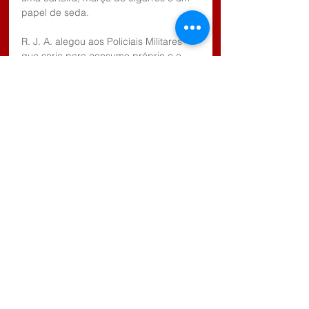
papel de seda.
R. J. A. alegou aos Policiais Militares 
que seria para consumo próprio e o 
outro indivíduo J. V. S. disse eu estava 
apenas conversando com o mesmo.
Ambos foram conduzidos a Delegacia 
de Polícia Civil da Estância Turística de 
Salesópolis, sendo que o Delegado de 
Plantão ratificou a voz de prisão para 
R. J. A. por tráfico de entorpecentes, 
ficando o mesmo preso a disposição 
da Justiça.