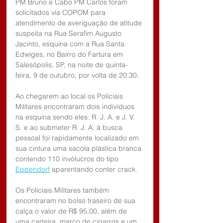
PM Bruno e Cabo PM Carlos foram 
solicitados via COPOM para 
atendimento de averiguação de atitude 
suspeita na Rua Serafim Augusto 
Jacinto, esquina com a Rua Santa 
Edwiges, no Bairro do Fartura em 
Salesópolis, SP, na noite de quinta-
feira, 9 de outubro, por volta de 20:30.
Ao chegarem ao local os Policiais 
Militares encontraram dois indivíduos 
na esquina sendo eles: R. J. A. e J. V. 
S. e ao submeter R. J. A. à busca 
pessoal foi rapidamente localizado em 
sua cintura uma sacola plástica branca 
contendo 110 invólucros do tipo 
Eppendorf
 aparentando conter crack.
Os Policiais Militares também 
encontraram no bolso traseiro de sua 
calça o valor de R$ 95,00, além de 
uma carteira, março de cigarros e um 