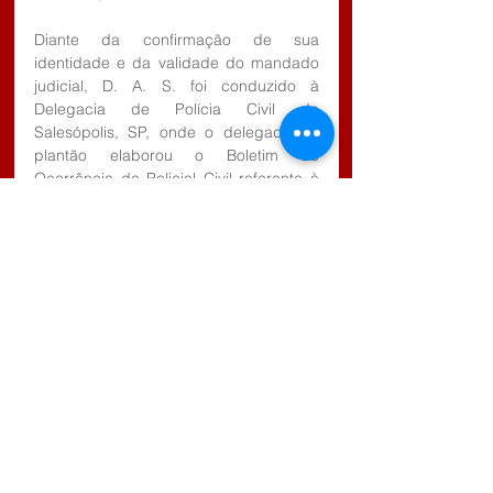
Diante da confirmação de sua 
identidade e da validade do mandado 
judicial, D. A. S. foi conduzido à 
Delegacia de Polícia Civil de 
Salesópolis, SP, onde o delegado de 
plantão elaborou o Boletim de 
Ocorrência da Policial Civil referente à 
captura de procurado, permanecendo 
o mesmo preso e à disposição da 
Justiça.
Comentários