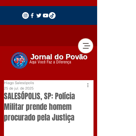
Jornal do Povão
Aqui Você Faz a Diferença
Hiago Salesópolis
25 de jul. de 2025
SALESÓPOLIS, SP: Polícia
Militar prende homem
procurado pela Justiça