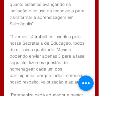
quanto estamos avançando na 
inovação e no uso da tecnologia para 
transformar a aprendizagem em 
Salesópolis”.
“Tivemos 14 trabalhos inscritos pela 
nossa Secretaria de Educação, todos 
de altíssima qualidade. Mesmo 
podendo enviar apenas 3 para a fase 
seguinte, fizemos questão de 
homenagear cada um dos 
participantes porque todos merecem 
nosso respeito, valorização e aplauso”.
“Parabenizo cada educador e gestor 
que se dedicou a esse projeto, vocês 
são motivo de orgulho para mim e para 
toda Salesópolis. Seguimos juntos, 
trabalhando por uma educação 
moderna, humana e inovadora”, 
concluiu o prefeito Rodolfo Marcondes.