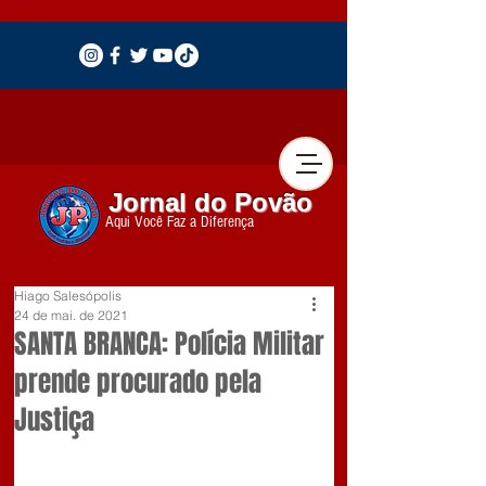
Jornal do Povão
Aqui Você Faz a Diferença
Hiago Salesópolis
24 de mai. de 2021
SANTA BRANCA: Polícia Militar
prende procurado pela
Justiça