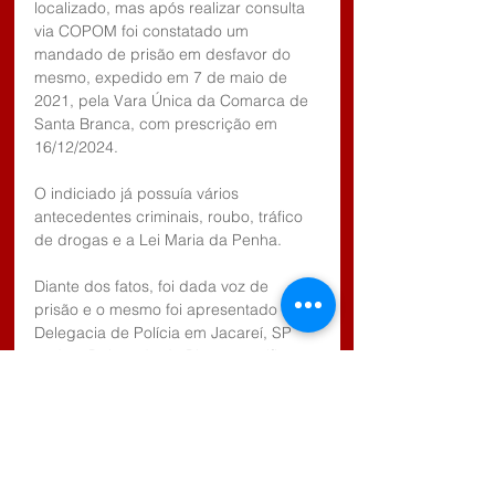
localizado, mas após realizar consulta 
via COPOM foi constatado um 
mandado de prisão em desfavor do 
mesmo, expedido em 7 de maio de 
2021, pela Vara Única da Comarca de 
Santa Branca, com prescrição em 
16/12/2024. 
O indiciado já possuía vários 
antecedentes criminais, roubo, tráfico 
de drogas e a Lei Maria da Penha.
Diante dos fatos, foi dada voz de 
prisão e o mesmo foi apresentado na 
Delegacia de Polícia em Jacareí, SP 
onde o Delegado de Plantão, ratificou 
voz de prisão e tomou as providências 
da Polícia Judiciária, bem como a 
recolher o indiciado ao cárcere, onde 
permanece a disposição da justiça.
Tags:
Casos Policiais