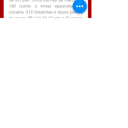
de um puff, cinco buchas de maconha; 
130 (cento e trinta) eppendorf de 
cocaína; 312 (trezentas e doze) pedras 
de crack; R$ 141,50 (Cento e Quarenta 
e Um Reais e Cinquenta Centavos); 
várias embalagens para drogas e no 
quarto foi localizada uma arma de fogo, 
garrucha .36, com numeração 
suprimida. 
Diante dos novos fatos foi dada nova 
voz de prisão em flagrante delito por 
tráfico de drogas, posse ilegal de arma 
(inclusive para a companheira do 
Indivíduo procurado pela justiça) que 
foram conduzidos com apoio das 
Viaturas PM para a Delegacia de Polícia 
Civil, na cidade de Jacareí, SP (Vale do 
Paraíba). 
Todos foram apresentados ao Delegado 
de Plantão que ratificou voz de prisão 