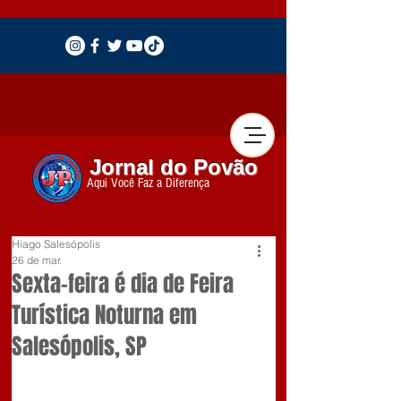
Jornal do Povão
Aqui Você Faz a Diferença
Hiago Salesópolis
26 de mar.
Sexta-feira é dia de Feira
Turística Noturna em
Salesópolis, SP