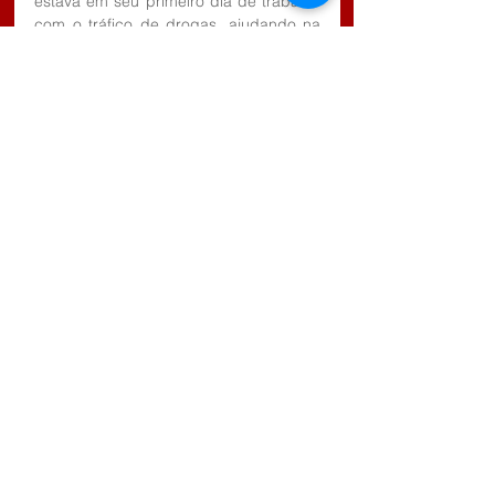
estava em seu primeiro dia de trabalho 
com o tráfico de drogas, ajudando na 
separação e distribuição dos 
entorpecentes.
Os criminosos foram conduzidos 
juntamente com as drogas e o dinheiro 
até o 63º Distrito Policial. Um agente do 
conselho tutelar também compareceu 
na Delegacia e entregou o bebê para 
sua madrinha.
Comentários