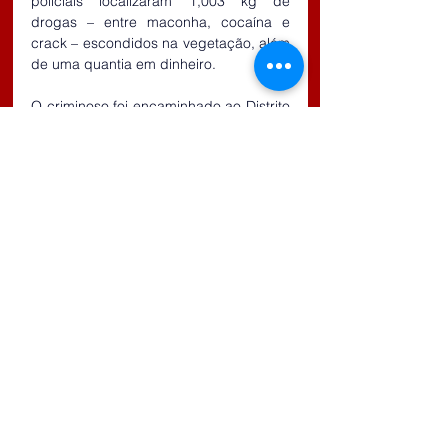
policiais localizaram 1,003 kg de 
drogas – entre maconha, cocaína e 
crack – escondidos na vegetação, além 
de uma quantia em dinheiro.
O criminoso foi encaminhado ao Distrito 
Policial de Suzano, onde permaneceu à 
disposição da Justiça.
Comentários
Escreva um comentário