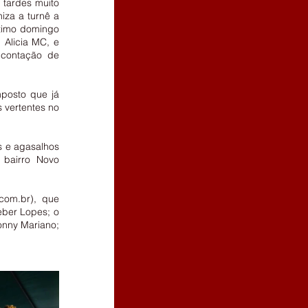
tardes muito 
iza a turnê a 
ltimo domingo 
Alicia MC, e 
contação de 
posto que já 
 vertentes no 
 e agasalhos 
bairro Novo 
com.br), que 
ber Lopes; o 
nny Mariano; 