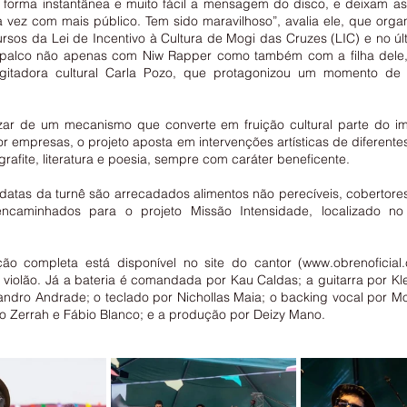
 forma instantânea e muito fácil a mensagem do disco, e deixam as 
 vez com mais público. Tem sido maravilhoso”, avalia ele, que organ
ursos da Lei de Incentivo à Cultura de Mogi das Cruzes (LIC) e no ú
o palco não apenas com Niw Rapper como também com a filha dele, 
itadora cultural Carla Pozo, que protagonizou um momento de 
izar de um mecanismo que converte em fruição cultural parte do im
r empresas, o projeto aposta em intervenções artísticas de diferentes
rafite, literatura e poesia, sempre com caráter beneficente.
datas da turnê são arrecadados alimentos não perecíveis, cobertores
ncaminhados para o projeto Missão Intensidade, localizado no 
o completa está disponível no site do cantor (www.obrenoficial.
violão. Já a bateria é comandada por Kau Caldas; a guitarra por Kle
andro Andrade; o teclado por Nichollas Maia; o backing vocal por Mo
o Zerrah e Fábio Blanco; e a produção por Deizy Mano.