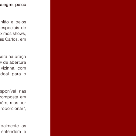
legre, palco 
nião e pelos 
especiais de 
ximos shows, 
ís Carlos, em 
erá na praça 
 de abertura 
izinha, com 
deal para o 
ponível nas 
 composta em 
bém, mas por 
roporcionar”, 
palmente as 
 entendem e 