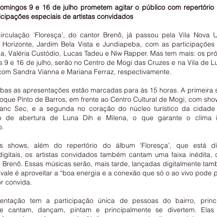
mingos 9 e 16 de julho prometem agitar o público com repertório a
icipações especiais de artistas convidados
irculação ‘Floresça’, do cantor Brenô, já passou pela Vila Nova U
 Horizonte, Jardim Bela Vista e Jundiapeba, com as participações 
a, Valéria Custódio, Lucas Tadeu e Niw Rapper. Mas tem mais: os pró
9 e 16 de julho, serão no Centro de Mogi das Cruzes e na Vila de Lu
om Sandra Vianna e Mariana Ferraz, respectivamente.
mbas as apresentações estão marcadas para às 15 horas. A primeira s
que Pinto de Barros, em frente ao Centro Cultural de Mogi, com show
anc Sec, e a segunda no coração do núcleo turístico da cidade v
o de abertura de Luna Dih e Milena, o que garante o clima i
o.
 shows, além do repertório do álbum ‘Floresça’, que está dis
digitais, os artistas convidados também cantam uma faixa inédita,
 Brenô. Essas músicas serão, mais tarde, lançadas digitalmente tam
vale é aproveitar a “boa energia e a conexão que só o ao vivo pode p
r convida.
entação tem a participação única de pessoas do bairro, princi
ue cantam, dançam, pintam e principalmente se divertem. Elas