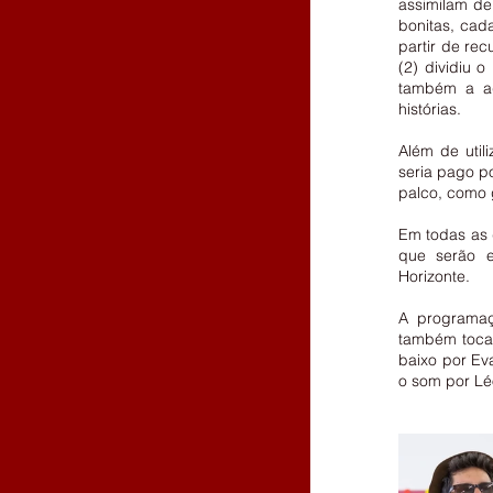
assimilam de
bonitas, cada
partir de rec
(2) dividiu 
também a ag
histórias.
Além de util
seria pago po
palco, como g
Em todas as 
que serão e
Horizonte. 
A programaçã
também toca 
baixo por Ev
o som por Lé