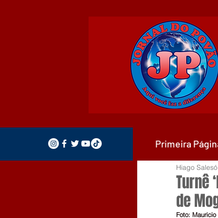
Primeira Págin
Hiago Salesó
Turnê 
de Mog
Foto: Mauricio