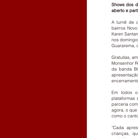
Shows dos do
aberto e part
A turnê de c
bairros Novo
Karen Santan
nos domingos 
Guararema, c
Gratuitas, a
Monsenhor Ro
da banda Bl
apresentaçã
encerrament
Em todos os
plataformas 
parceria com
agora, o que 
como o canto
“Cada apres
crianças, q