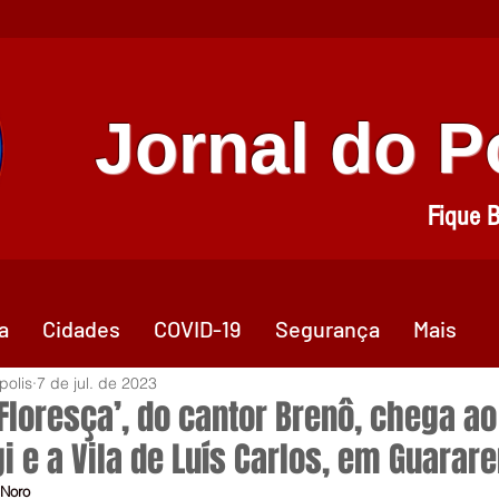
Jornal do 
Fique 
a
Cidades
COVID-19
Segurança
Mais
polis
7 de jul. de 2023
‘Floresça’, do cantor Brenô, chega ao
i e a Vila de Luís Carlos, em Guarar
 Noro