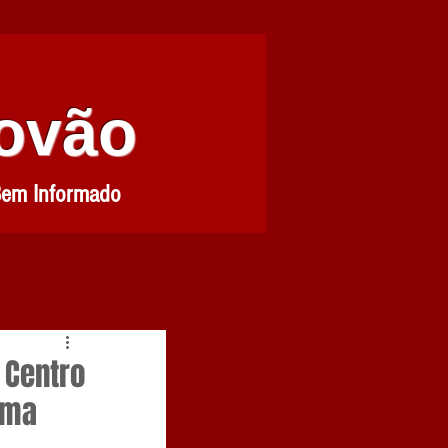
Povão
Bem Informado
 Centro
ema