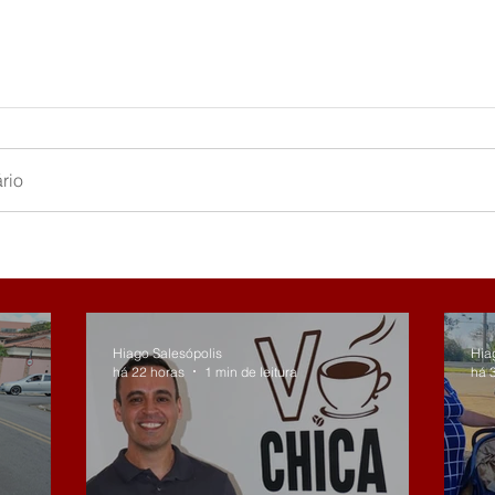
rio
Hiago Salesópolis
Hia
há 22 horas
1 min de leitura
há 