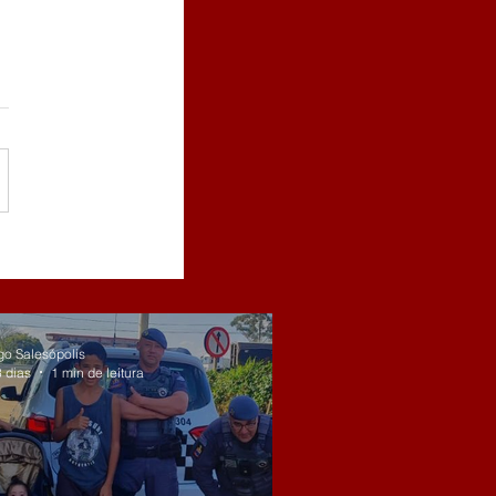
go Salesópolis
3 dias
1 min de leitura