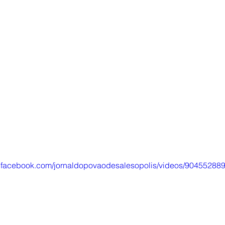
w.facebook.com/jornaldopovaodesalesopolis/videos/90455288