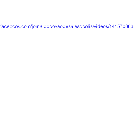
w.facebook.com/jornaldopovaodesalesopolis/videos/1415708