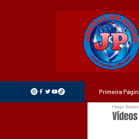
Primeira Págin
Hiago Salesó
Vídeos