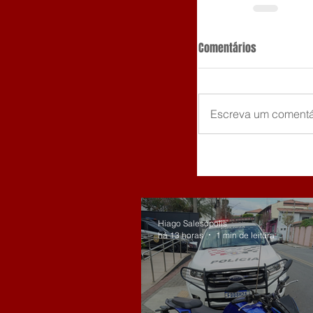
Comentários
Escreva um comentá
Hiago Salesópolis
há 13 horas
1 min de leitura