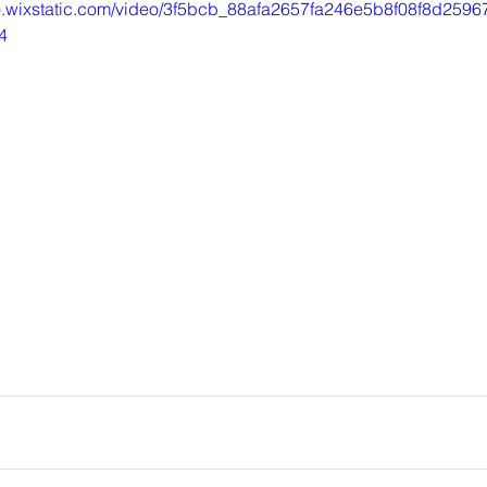
eo.wixstatic.com/video/3f5bcb_88afa2657fa246e5b8f08f8d2596
4