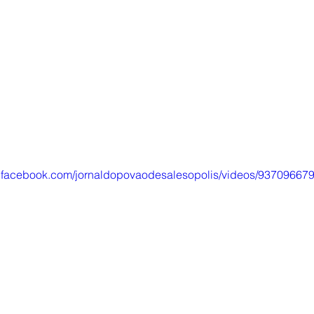
w.facebook.com/jornaldopovaodesalesopolis/videos/93709667