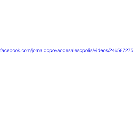
w.facebook.com/jornaldopovaodesalesopolis/videos/2465872