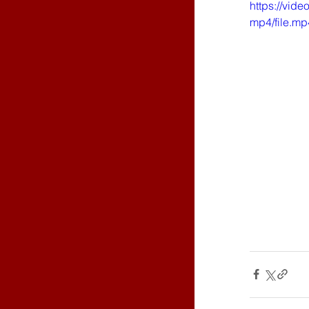
https://vid
mp4/file.mp