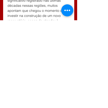
significativo registrado nas últimas 
décadas nessas regiões, muitos 
apontam que chegou o momento de 
investir na construção de um novo 
reservatório, capaz de atender à 
demanda atual e futura.
O Jornal do Povão está 
acompanhando de perto essa situação 
e aguarda um esclarecimento oficial da 
Nova Sabesp para informar a 
população sobre as medidas que 
serão adotadas para restabelecer o 
fornecimento regular de água e 
garantir a qualidade do serviço.