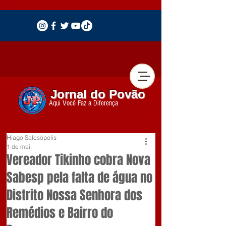
Jornal do Povão
Aqui Você Faz a Diferença
Hiago Salesópolis
1 de mai.
Vereador Tikinho cobra Nova
Sabesp pela falta de água no
Distrito Nossa Senhora dos
Remédios e Bairro do