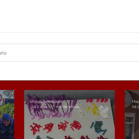
rio
Hiago Salesópolis
Hia
há 2 dias
1 min de leitura
há 