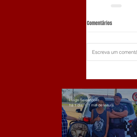
Comentários
Escreva um comentá
Hiago Salesópolis
há 1 dia
1 min de leitura