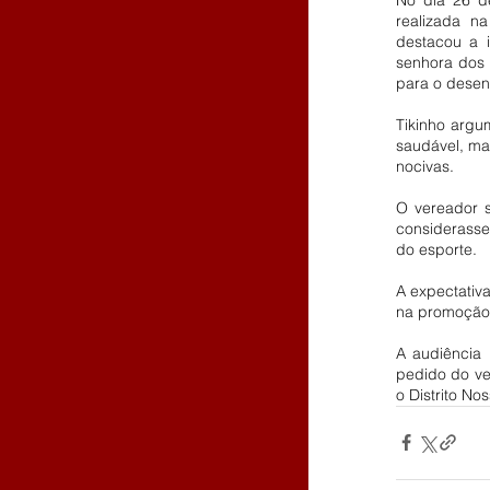
realizada n
destacou a i
senhora dos 
para o desen
Tikinho argu
saudável, ma
nocivas.
O vereador s
considerasse
do esporte.
A expectativa
na promoção 
A audiência 
pedido do ver
o Distrito N