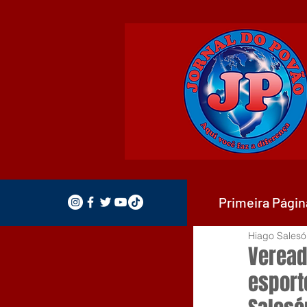
Primeira Págin
Hiago Salesó
Veread
esport