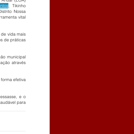
ntos
, Tikinho 
strito Nossa 
amenta vital 
de vida mais 
 de práticas 
ão municipal 
ação através 
forma efetiva 
essasse, e o 
saudável para 