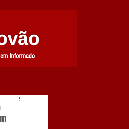
Povão
Bem Informado
o
em