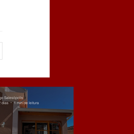
go Salesópolis
2 dias
1 min de leitura