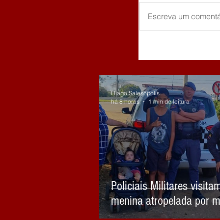
Escreva um comentá
Hiago Salesópolis
há 8 horas
1 min de leitura
Policiais Militares visita
menina atropelada por m
embriagado em Biritiba 