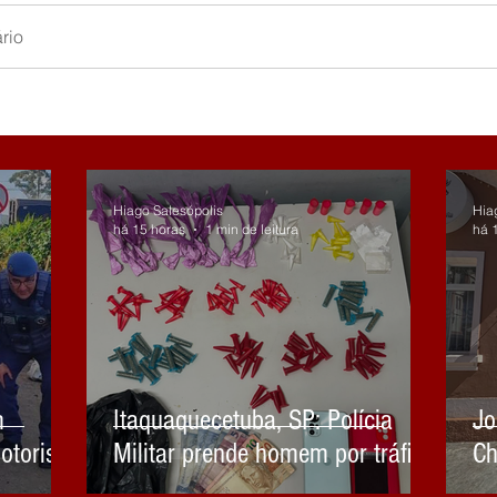
rio
Hiago Salesópolis
Hia
há 15 horas
1 min de leitura
há 
m
Itaquaquecetuba, SP: Polícia
Jo
otorista
Militar prende homem por tráfico
Ch
Mirim e
de drogas