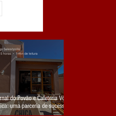
go Salesópolis
15 horas
1 min de leitura
rnal do Povão e Cafeteria Vó
ica: uma parceria de sucesso