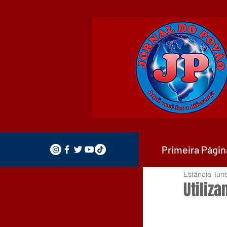
Primeira Págin
Estância Turí
Utiliz