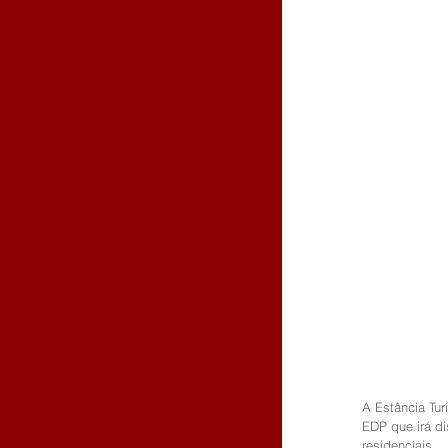
A Estância Tur
EDP que irá di
residenciais.