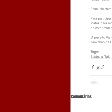
Essa iniciativ
Para participa
Matriz para r
de estar munid
O prefeito Van
caminhão da B
Tags:
Estância Turís
Comentários