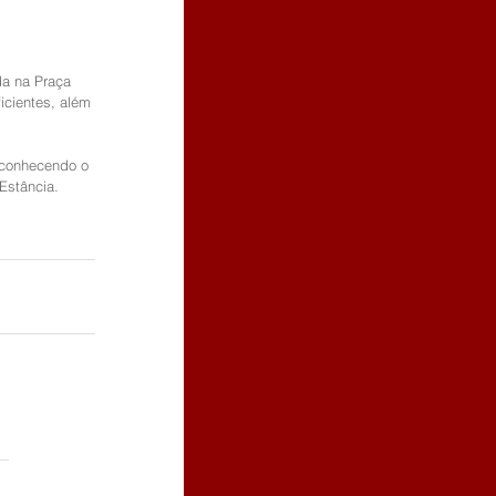
da na Praça 
cientes, além 
 conhecendo o 
Estância.