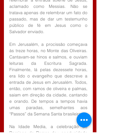
relembrar a entrada solene de Jesus, 
aclamado como Messias. Não se 
tratava apenas de relembrar um fato do 
passado, mas de dar um testemunho 
público de fé em Jesus como o 
Salvador enviado.
Em Jerusalém, a procissão começava 
às treze horas, no Monte das Oliveiras. 
Cantavam-se hinos e salmos, e ouviam 
leituras da Escritura Sagrada. 
Finalmente, lá pelas dezessete horas, 
era lido o evangelho que descreve a 
entrada de Jesus em Jerusalém. Todos, 
então, com ramos de oliveira e palmas, 
saiam em direção da cidade, cantando 
e orando. De tempos a tempos havia 
umas paradas, semelhantes aos 
“Passos” da Semana Santa brasileira.
Na Idade Media, a celebração do 
Domingo de Ramos deu oportunidade 