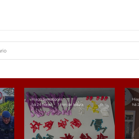
rio
Hiago Salesópolis
Hia
há 24 horas
1 min de leitura
há 