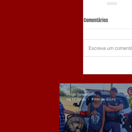
Comentários
Escreva um comentá
Hiago Salesópolis
há 17 horas
1 min de leitura