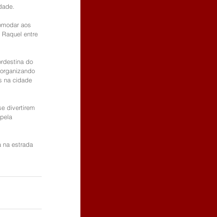
dade.
omodar aos 
 Raquel entre 
rdestina do 
 organizando 
s na cidade 
e divertirem 
pela 
 na estrada 