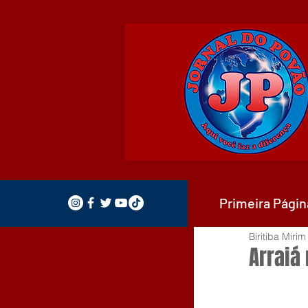
Primeira Págin
Biritiba Mirim
Arraiá