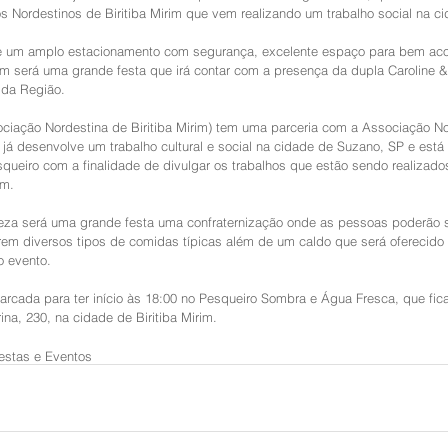
 Nordestinos de Biritiba Mirim que vem realizando um trabalho social na ci
ce um amplo estacionamento com segurança, excelente espaço para bem ac
fim será uma grande festa que irá contar com a presença da dupla Caroline &
s da Região.
iação Nordestina de Biritiba Mirim) tem uma parceria com a Associação No
e já desenvolve um trabalho cultural e social na cidade de Suzano, SP e está
squeiro com a finalidade de divulgar os trabalhos que estão sendo realizado
im.
eza será uma grande festa uma confraternização onde as pessoas poderão s
em diversos tipos de comidas típicas além de um caldo que será oferecido 
o evento.
arcada para ter início às 18:00 no Pesqueiro Sombra e Água Fresca, que fica
ina, 230, na cidade de Biritiba Mirim.
estas e Eventos