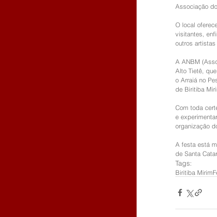
Associação dos
O local ofere
visitantes, en
outros artista
A ANBM (Assoc
Alto Tietê, qu
o Arraiá no Pe
de Biritiba Mir
Com toda cert
e experimentar
organização d
A festa está m
de Santa Catar
Tags:
Biritiba Mirim
F