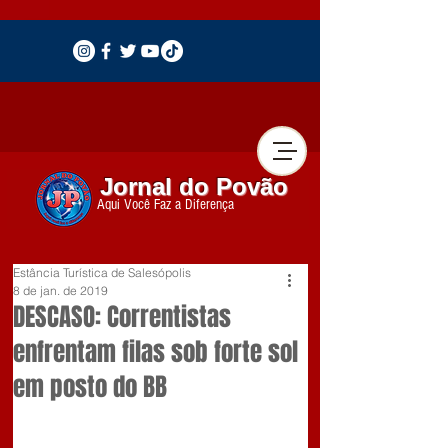
Jornal do Povão
Aqui Você Faz a Diferença
Estância Turística de Salesópolis
8 de jan. de 2019
DESCASO: Correntistas
enfrentam filas sob forte sol
em posto do BB