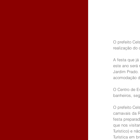
O prefeito Cel
realização do 
A festa que já
este ano será 
Jardim Prado.
acomodação do
O Centro de Ev
banheiros, seg
O prefeito Ce
carnavais da R
festa preparad
que nos visita
Turístico) e 
Turística em b