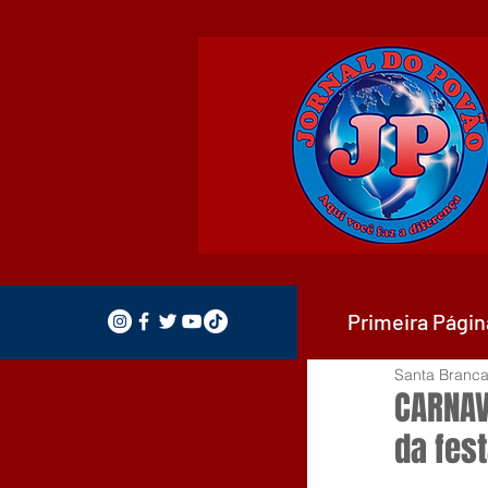
Primeira Págin
Santa Branca
CARNAV
da fes