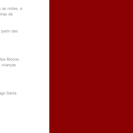
 as noites, e 
nhas de 
partir das 
dos Blocos; 
 crianças 
ago Santa 