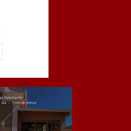
go Salesópolis
 dia
1 min de leitura