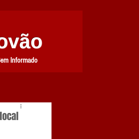
Povão
Bem Informado
local