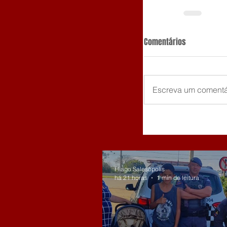
Comentários
Escreva um comentá
Hiago Salesópolis
há 21 horas
1 min de leitura