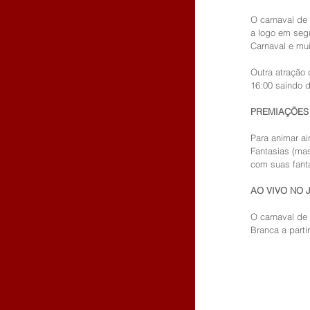
O carnaval de 
a logo em segu
Carnaval e mui
Outra atração 
16:00 saindo d
PREMIAÇÕES 
Para animar ai
Fantasias (mas
com suas fanta
AO VIVO NO 
O carnaval de 
Branca a parti