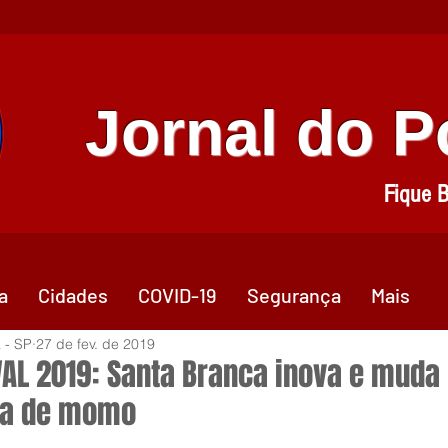
Jornal do 
Fique 
a
Cidades
COVID-19
Segurança
Mais
 - SP
27 de fev. de 2019
AL 2019: Santa Branca inova e muda 
ta de momo