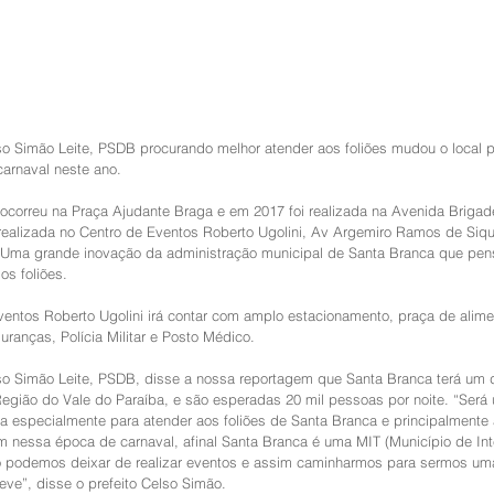
so Simão Leite, PSDB procurando melhor atender aos foliões mudou o local p
carnaval neste ano. 
 ocorreu na Praça Ajudante Braga e em 2017 foi realizada na Avenida Brigade
realizada no Centro de Eventos Roberto Ugolini, Av Argemiro Ramos de Sique
 Uma grande inovação da administração municipal de Santa Branca que pen
s foliões. 
entos Roberto Ugolini irá contar com amplo estacionamento, praça de alime
uranças, Polícia Militar e Posto Médico. 
lso Simão Leite, PSDB, disse a nossa reportagem que Santa Branca terá um 
egião do Vale do Paraíba, e são esperadas 20 mil pessoas por noite. “Será
a especialmente para atender aos foliões de Santa Branca e principalmente a
m nessa época de carnaval, afinal Santa Branca é uma MIT (Município de Int
não podemos deixar de realizar eventos e assim caminharmos para sermos um
reve”, disse o prefeito Celso Simão. 