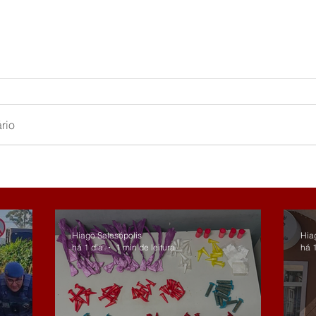
rio
Hiago Salesópolis
Hia
há 1 dia
1 min de leitura
há 1