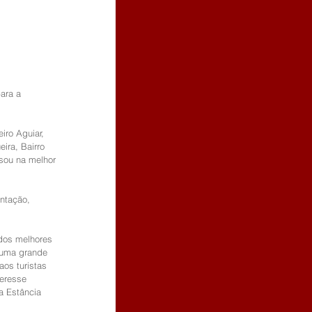
ara a 
iro Aguiar, 
ira, Bairro 
sou na melhor 
ntação, 
dos melhores 
 uma grande 
os turistas 
eresse 
a Estância 