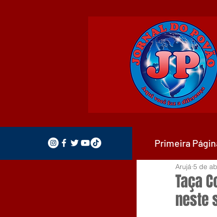
Primeira Págin
Arujá
5 de ab
Taça C
neste 