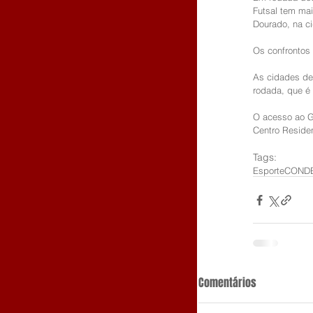
Futsal tem mai
Dourado, na ci
Os confrontos 
As cidades de 
rodada, que é 
O acesso ao G
Centro Residen
Tags:
Esporte
COND
Comentários