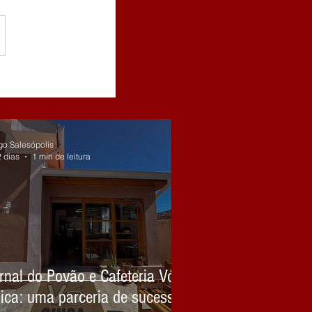
go Salesópolis
2 dias
1 min de leitura
rnal do Povão e Cafeteria Vó
ica: uma parceria de sucesso