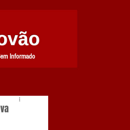
Povão
Bem Informado
iva