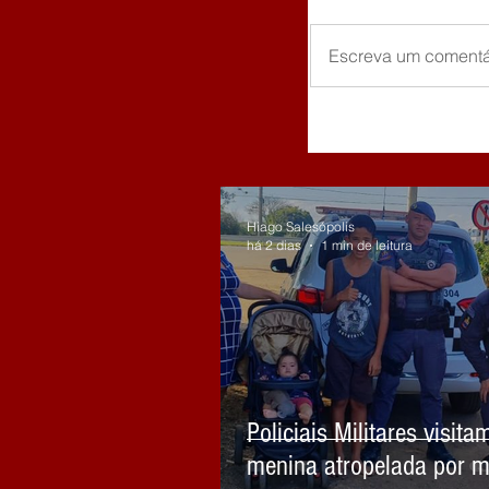
Escreva um comentá
Hiago Salesópolis
há 2 dias
1 min de leitura
Policiais Militares visita
menina atropelada por m