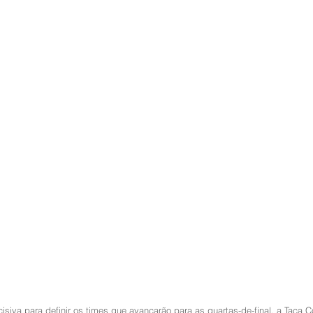
siva para definir os times que avançarão para as quartas-de-final, a Taça 