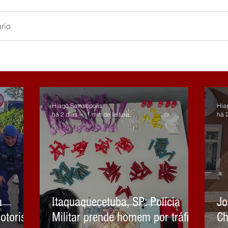
rio
Hiago Salesópolis
Hia
há 2 dias
1 min de leitura
há 
m
Itaquaquecetuba, SP: Polícia
Jo
otorista
Militar prende homem por tráfico
Ch