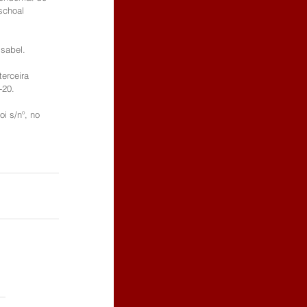
schoal 
sabel.  
erceira 
-20.
i s/nº, no 