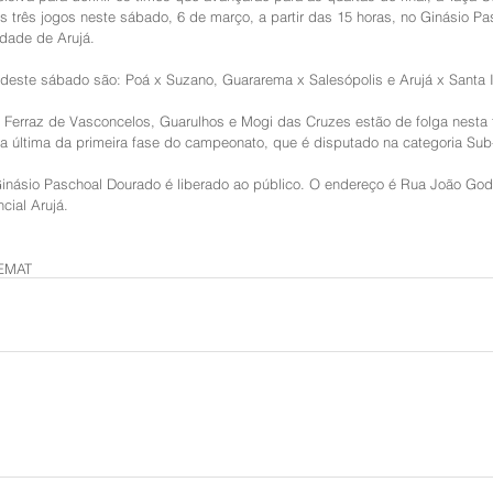
s três jogos neste sábado, 6 de março, a partir das 15 horas, no Ginásio Pa
dade de Arujá.
deste sábado são: Poá x Suzano, Guararema x Salesópolis e Arujá x Santa I
Ferraz de Vasconcelos, Guarulhos e Mogi das Cruzes estão de folga nesta t
a última da primeira fase do campeonato, que é disputado na categoria Sub
inásio Paschoal Dourado é liberado ao público. O endereço é Rua João Godo
cial Arujá.
EMAT