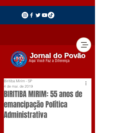
Jornal do Povão
Aqui Você Faz a Diferença
Biritiba Mirim - SP
4 de mai. de 2019
BIRITIBA MIRIM: 55 anos de
emancipação Política
Administrativa