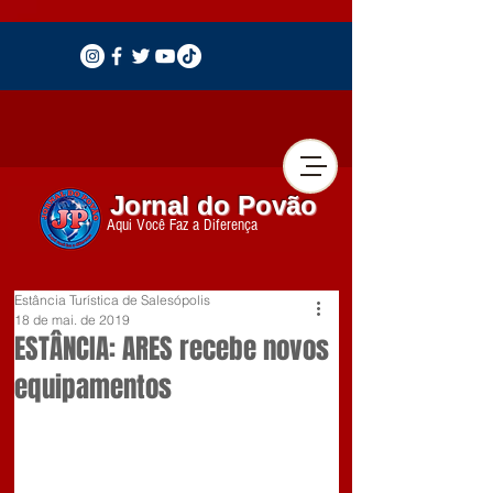
Jornal do Povão
Aqui Você Faz a Diferença
Estância Turística de Salesópolis
18 de mai. de 2019
ESTÂNCIA: ARES recebe novos
equipamentos