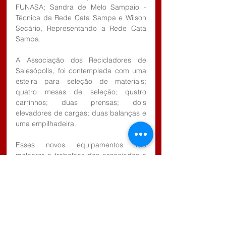
FUNASA; Sandra de Melo Sampaio - 
Técnica da Rede Cata Sampa e Wilson 
Secário, Representando a Rede Cata 
Sampa.
A Associação dos Recicladores de 
Salesópolis, foi contemplada com uma 
esteira para seleção de materiais; 
quatro mesas de seleção; quatro 
carrinhos; duas prensas; dois 
elevadores de cargas; duas balanças e 
uma empilhadeira.
Esses novos equipamentos irão 
melhorar o trabalhos dos associados e 
com certeza irá trazer mais benefícios 
para todos, sendo que a Estância irá 
ganhar em maior qualidade no 
atendimento a população.
Tags:
Estância Turística de Salesópolis