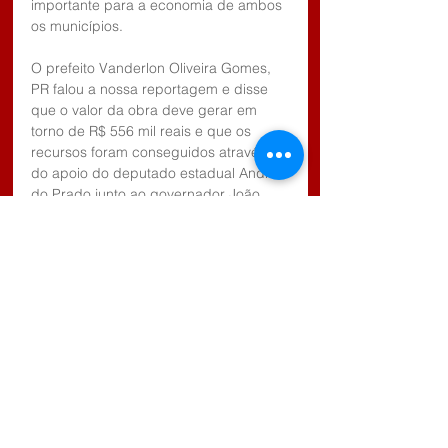
importante para a economia de ambos 
os municípios. 
O prefeito Vanderlon Oliveira Gomes, 
PR falou a nossa reportagem e disse 
que o valor da obra deve gerar em 
torno de R$ 556 mil reais e que os 
recursos foram conseguidos através 
do apoio do deputado estadual André 
do Prado junto ao governador João 
Dória. 
Tags:
Estância Turística de Salesópolis
Obras
Paraibuna