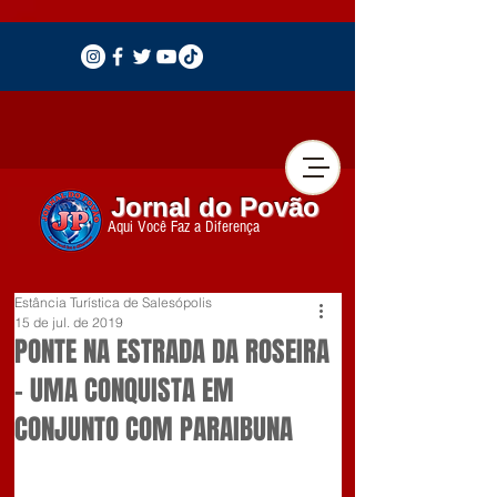
Jornal do Povão
Aqui Você Faz a Diferença
Estância Turística de Salesópolis
15 de jul. de 2019
PONTE NA ESTRADA DA ROSEIRA
– UMA CONQUISTA EM
CONJUNTO COM PARAIBUNA