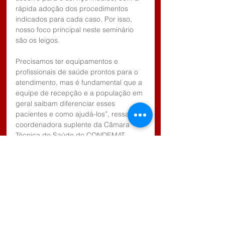
rápida adoção dos procedimentos 
indicados para cada caso. Por isso, 
nosso foco principal neste seminário 
são os leigos. 
Precisamos ter equipamentos e 
profissionais de saúde prontos para o 
atendimento, mas é fundamental que a 
equipe de recepção e a população em 
geral saibam diferenciar esses 
pacientes e como ajudá-los”, ressalta a 
coordenadora suplente da Câmara 
Técnica de Saúde do CONDEMAT, 
Rosângela Cunha.
Além dos Acordos de Cooperação 
Técnica, no seminário serão detalhados 
os projetos para o Alto Tietê e a 
participação popular. O Projeto Infarto, 
que desde o ano passado é 
desenvolvido em parceria com a 