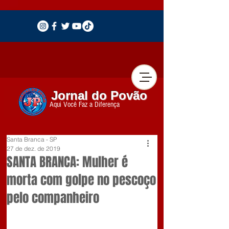
Jornal do Povão
Aqui Você Faz a Diferença
Santa Branca - SP
27 de dez. de 2019
SANTA BRANCA: Mulher é
morta com golpe no pescoço
pelo companheiro