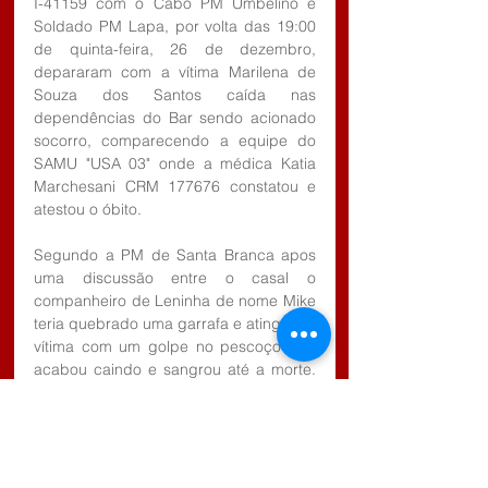
I-41159 com o Cabo PM Umbelino e 
Soldado PM Lapa, por volta das 19:00 
de quinta-feira, 26 de dezembro, 
depararam com a vítima Marilena de 
Souza dos Santos caída nas 
dependências do Bar sendo acionado 
socorro, comparecendo a equipe do 
SAMU "USA 03" onde a médica Katia 
Marchesani CRM 177676 constatou e 
atestou o óbito.
Segundo a PM de Santa Branca apos 
uma discussão entre o casal o 
companheiro de Leninha de nome Mike 
teria quebrado uma garrafa e atingido a 
vítima com um golpe no pescoço que 
acabou caindo e sangrou até a morte. 
O agressor teria deixado o local em 
seguida.
As testemunhas ouvidas pela PM 
afirmaram estarem no bar no momento 