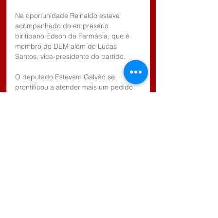
Na oportunidade Reinaldo esteve 
acompanhado do empresário 
biritibano Edson da Farmácia, que é 
membro do DEM além de Lucas 
Santos, vice-presidente do partido.
O deputado Estevam Galvão se 
prontificou a atender mais um pedido 
do vereador Reinaldo para a APAE de 
Biritiba Mirim com uma emenda no 
valor de R$ 90 mil que deverá ser 
enviada ainda este ano.
Comentários