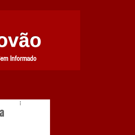
Povão
Bem Informado
ra