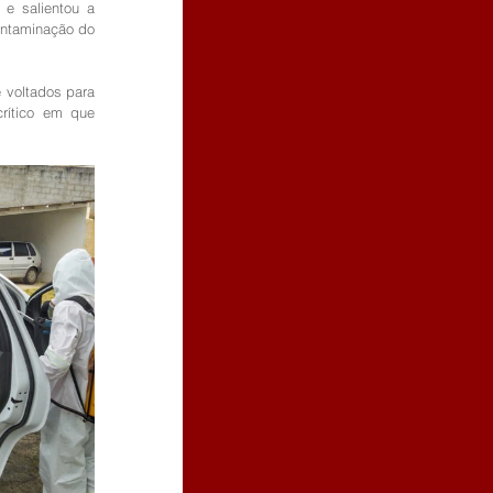
e salientou a 
ntaminação do 
 voltados para 
ítico em que 