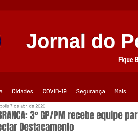
Jornal do 
Fique 
a
Cidades
COVID-19
Segurança
Mais
polis
7 de abr. de 2020
BRANCA: 3° GP/PM recebe equipe pa
ectar Destacamento