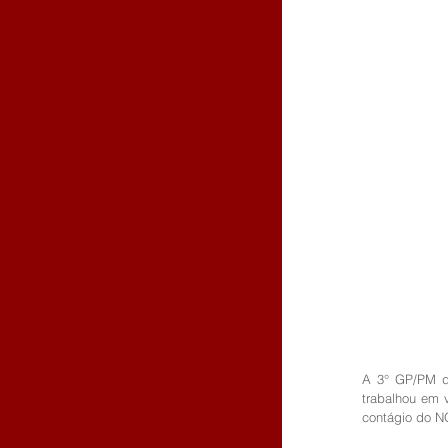
A 3° GP/PM da
trabalhou em v
contágio do