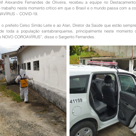
 Alexandre Fernandes de Oliveira, recebeu a equipe no Destacamento 
o trabalho neste momento crítico em que o Brasil e o mundo passa com a co
VÍRUS – COVID-19.
 prefeito Celso Simão Leite e ao Alan, Diretor da Saúde que estão sempre
de toda a população santabranquense, principalmente neste momento cr
o NOVO COROAVÍRUS”, disse o Sargento Fernandes.