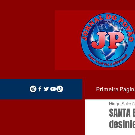
Primeira Págin
Hiago Salesó
SANTA 
desinf