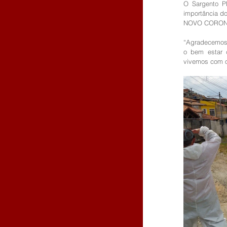
O Sargento PM
importância d
NOVO CORONA
“Agradecemos o
o bem estar 
vivemos com 